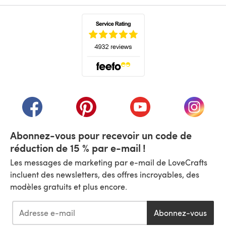
(s'ouvre dans un nouvel onglet)
(s'ouvre dans un nouvel onglet)
(s'ouvre dans un nouvel onglet)
(s'ouvre dans un nouvel
(s'ouvre
Abonnez-vous pour recevoir un code de
réduction de 15 % par e-mail !
Les messages de marketing par e-mail de LoveCrafts
incluent des newsletters, des offres incroyables, des
modèles gratuits et plus encore.
Abonnez-vous