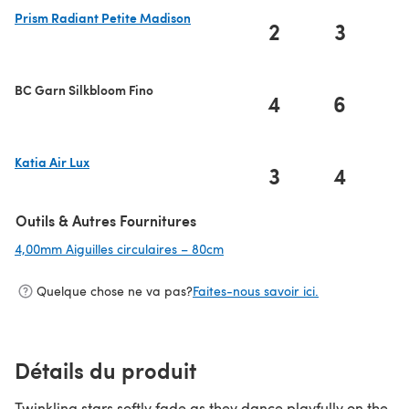
Prism Radiant Petite Madison
2
3
(s'ouvre dans un nouvel onglet)
BC Garn Silkbloom Fino
4
6
Katia Air Lux
3
4
(s'ouvre dans un nouvel onglet)
Outils & Autres Fournitures
4,00mm Aiguilles circulaires – 80cm
(s'ouvre dans un nouvel onglet)
Quelque chose ne va pas?
Faites-nous savoir ici.
Détails du produit
Twinkling stars softly fade as they dance playfully on the