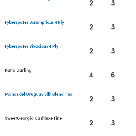
2
3
(s'ouvre dans un nouvel onglet)
Fyberspates Scrumptious 4 Ply
2
3
(s'ouvre dans un nouvel onglet)
Fyberspates Vivacious 4 Ply
2
3
(s'ouvre dans un nouvel onglet)
Katia Darling
4
6
Manos del Uruguay Silk Blend Fino
2
3
(s'ouvre dans un nouvel onglet)
SweetGeorgia Cashluxe Fine
2
3