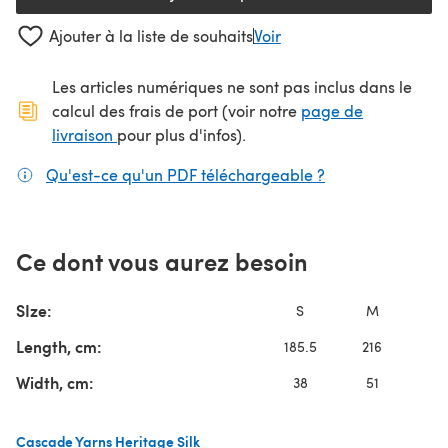
Ajouter à la liste de souhaits
Voir
Les articles numériques ne sont pas inclus dans le
calcul des frais de port (voir notre
page de
(s'ouvre dans un nouvel onglet)
livraison
pour plus d'infos).
Qu'est-ce qu'un PDF téléchargeable ?
(s'ouvre dans un
Ce dont vous aurez besoin
SIze:
S
M
Length, cm:
185.5
216
2
Width, cm:
38
51
8
Cascade Yarns Heritage Silk