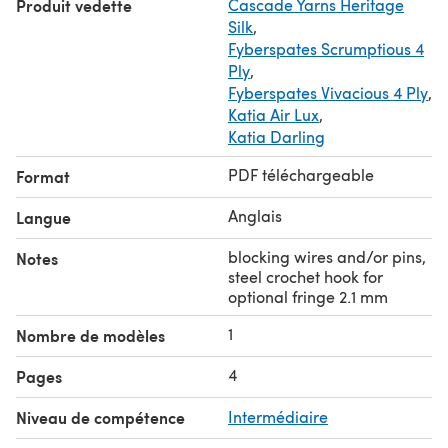
Produit vedette
Cascade Yarns Heritage
charted and written instructions
Silk
,
tips on alternating skeins, fixing mistakes, blocking,
Fyberspates Scrumptious 4
adding optional macrame fringe
Ply
,
Fyberspates Vivacious 4 Ply
,
Katia Air Lux
,
Katia Darling
PDF téléchargeable
Format
Anglais
Langue
blocking wires and/or pins,
Notes
steel crochet hook for
optional fringe 2.1 mm
1
Nombre de modèles
4
Pages
Niveau de compétence
Intermédiaire