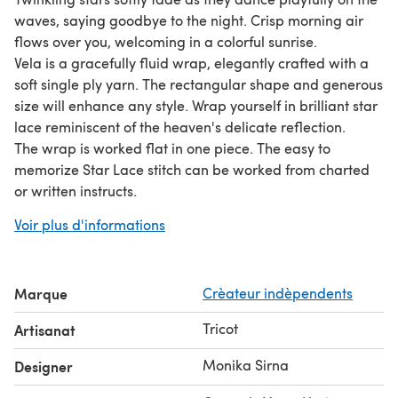
waves, saying goodbye to the night. Crisp morning air
flows over you, welcoming in a colorful sunrise.
Vela is a gracefully fluid wrap, elegantly crafted with a
soft single ply yarn. The rectangular shape and generous
size will enhance any style. Wrap yourself in brilliant star
lace reminiscent of the heaven's delicate reflection.
The wrap is worked flat in one piece. The easy to
memorize Star Lace stitch can be worked from charted
or written instructs.
Material:
Suitable for fingering and light fingering
Voir plus d'informations
weight yarns, in merino or its blends with silk, cotton,
cashmere, … Choose the softest single ply for next to skin
wear. Sample (Size S with fringe) shown: Noro Taiyo
Marque
Crèateur indèpendents
Sock, color 4.
Finished Measurements:
length: 73 (85, 85)” or 185.5
Tricot
Artisanat
(216, 216) cm width: 15 (20, 32)” or 38 (51, 81.5) cm
Pattern includes:
Monika Sirna
Designer
3 sizes - scarf to large wrap