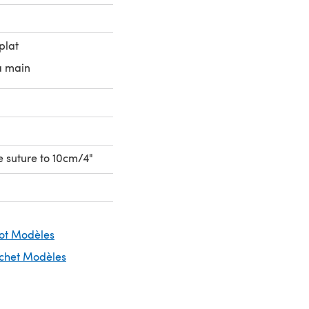
plat
a main
e suture to 10cm/4"
cot Modèles
ochet Modèles