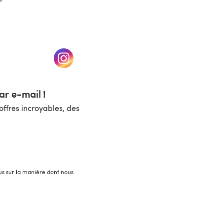
un nouvel onglet)
(s'ouvre dans un nouvel onglet)
r e-mail !
ffres incroyables, des
lus sur la manière dont nous