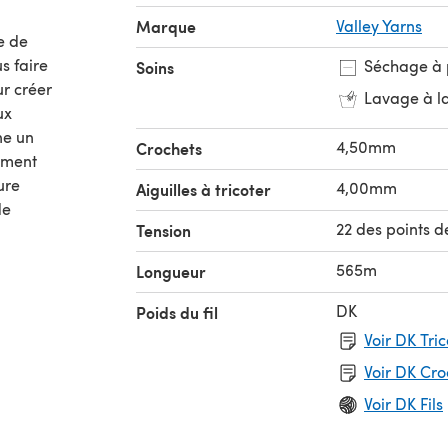
Marque
Valley Yarns
e de
s faire
Séchage à 
Soins
ur créer
Lavage à l
ux
ne un
4,50mm
Crochets
ement
ure
4,00mm
Aiguilles à tricoter
de
22 des points d
Tension
565m
Longueur
DK
Poids du fil
Voir DK Tri
Voir DK Cr
Voir DK Fils