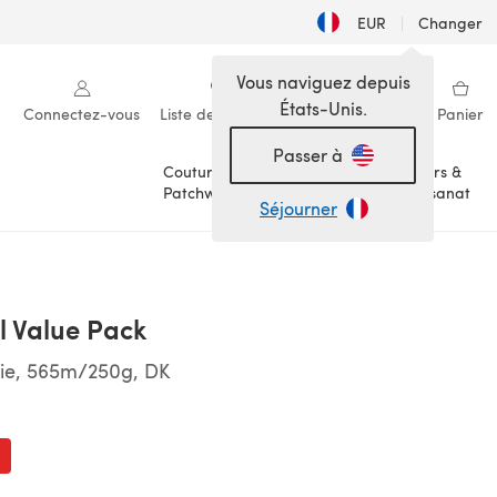
EUR
|
Changer
Vous naviguez depuis
États-Unis.
Connectez-vous
Liste de souhaits
Ma bibliothèque
Panier
Passer à
Couture &
Loisirs &
Patchwork
Artisanat
Séjourner
ll Value Pack
oie, 565m/250g, DK