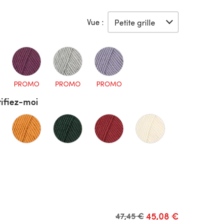
Vue :
PROMO
PROMO
PROMO
ifiez-moi
45,08 €
Ancien prix
47,45 €