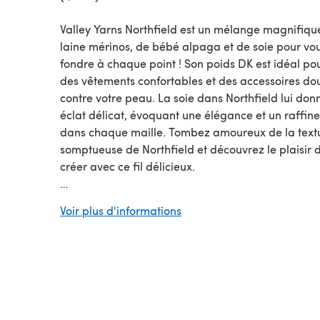
Valley Yarns Northfield est un mélange magnifiqu
laine mérinos, de bébé alpaga et de soie pour vou
fondre à chaque point ! Son poids DK est idéal po
des vêtements confortables et des accessoires do
contre votre peau. La soie dans Northfield lui don
éclat délicat, évoquant une élégance et un raffin
dans chaque maille. Tombez amoureux de la text
somptueuse de Northfield et découvrez le plaisir 
créer avec ce fil délicieux.
Vous cherchez la balle individuelle ?
Voir plus d'informations