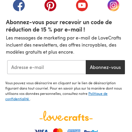
(s'ouvre dans un nouvel onglet)
(s'ouvre dans un nouvel onglet)
(s'ouvre dans un nouvel
(s'ouvre
Abonnez-vous pour recevoir un code de
réduction de 15 % par e-mail !
Les messages de marketing par e-mail de LoveCrafts
incluent des newsletters, des offres incroyables, des
modèles gratuits et plus encore.
Abonnez-vous
Vous pouvez vous désinscrire en cliquant sur le lien de désinscription
figurant dans tout courriel. Pour en savoir plus sur la manière dont nous
utilisons vos données personnelles, consultez notre
Politique de
confidentialité
.