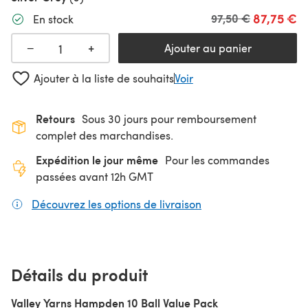
87,75 €
Ancien prix
97,50 €
En stock
+
−
Ajouter au panier
Ajouter à la liste de souhaits
Voir
Retours
Sous 30 jours pour remboursement
complet des marchandises.
Expédition le jour même
Pour les commandes
passées avant 12h GMT
Découvrez les options de livraison
(s'ouvre dans un nouv
Détails du produit
Valley Yarns Hampden 10 Ball Value Pack