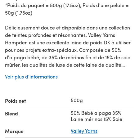
*Poids du paquet = 500g (17.5oz), Poids d'une pelote =
50g (1.75oz)
Délicieusement douce et disponible dans une collection
de teintes profondes et résonnantes, Valley Yarns
Hampden est une excellente laine de poids DK à utiliser
pour ces projets extra-spéciaux. Composée de 50%
d'alpaga bébé, de 35% de mérinos fin et de 15% de soie
mûrier, les qualités de luxe de cette laine de qualité
supérieure parlent d'elles-mêmes. Lavage à la main
Voir plus d'informations
uniquement.
À la recherche de la pelote individuelle ?
500g
Poids net
50% Bébé alpaga 35%
Blend
Laine mérinos 15% Soie
Marque
Valley Yarns