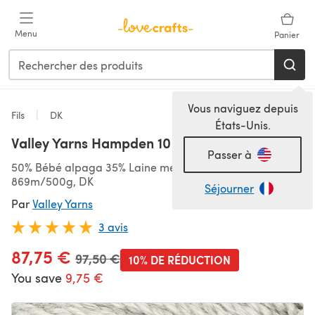
Passer au contenu principal
Menu
Panier
Vous naviguez depuis
Fils
DK
États-Unis.
Valley Yarns Hampden 10 Ball Value Pack
Passer à
50% Bébé alpaga 35% Laine mérinos 15% Soie,
869m/500g, DK
Séjourner
Par
Valley Yarns
3 avis
87,75 €
Ancien prix
97,50 €
10% DE RÉDUCTION
You save
9,75 €