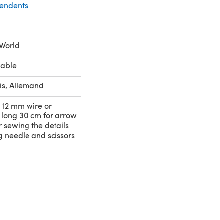
pendents
World
eable
is, Allemand
e 12 mm wire or
 long 30 cm for arrow
 sewing the details
g needle and scissors