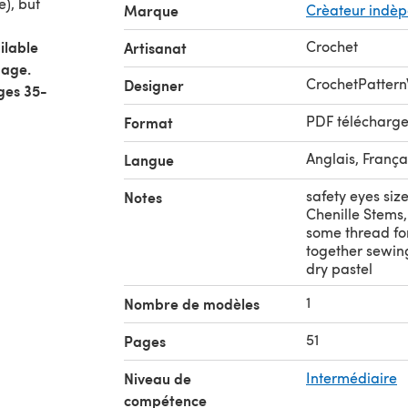
e), but
Marque
Crèateur indè
ilable
Crochet
Artisanat
uage.
CrochetPattern
Designer
ges 35-
PDF télécharg
Format
Anglais, França
Langue
safety eyes siz
Notes
Chenille Stems,
some thread for
together sewin
dry pastel
1
Nombre de modèles
51
Pages
Niveau de
Intermédiaire
compétence