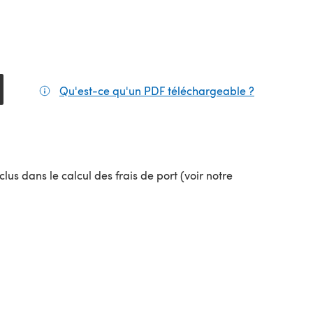
Qu'est-ce qu'un PDF téléchargeable ?
(s'ouvre da
lus dans le calcul des frais de port (voir notre
uvel onglet)