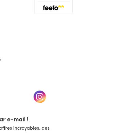
(s'ouvre dans un nouvel onglet)
s
un nouvel onglet)
(s'ouvre dans un nouvel onglet)
r e-mail !
ffres incroyables, des