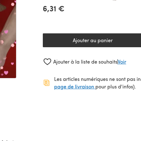
6,31 €
Ajouter au panier
Ajouter à la liste de souhaits
Voir
Les articles numériques ne sont pas inc
(s'ouvre dans un no
page de livraison
pour plus d'infos).