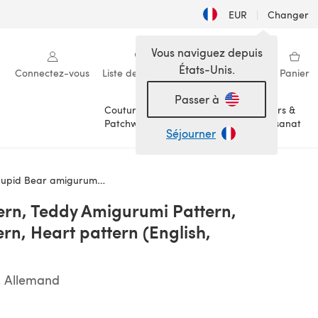
EUR
|
Changer
Vous naviguez depuis
États-Unis.
Connectez-vous
Liste de souhaits
Ma bibliothèque
Panier
Passer à
Couture &
Loisirs &
Patchwork
Artisanat
Séjourner
tern (English, Deutsch, Français)
ern, Teddy Amigurumi Pattern,
n, Heart pattern (English,
, Allemand