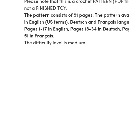
Please note that this is a crochet PATTERN (PDF fil
not a FINISHED TOY.
The pattern consists of 51 pages. The pattern ava
in English (US terms), Deutsch and Français lang
Pages 1-17 in English, Pages 18-34 in Deutsch, Pa
51 in Français.
The difficulty level is medium.