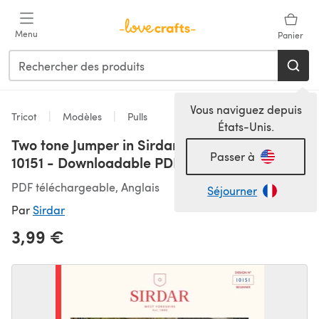
Passer au contenu principal
Menu
Panier
Vous naviguez depuis
Tricot
Modèles
Pulls
États-Unis.
Two tone Jumper in Sirdar Haworth Tweed -
Passer à
10151 - Downloadable PDF
PDF téléchargeable, Anglais
Séjourner
Par
Sirdar
3,99 €