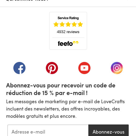
(s'ouvre dans un nouvel onglet)
(s'ouvre dans un nouvel onglet)
(s'ouvre dans un nouvel onglet)
(s'ouvre dans un nouvel
(s'ouvre
Abonnez-vous pour recevoir un code de
réduction de 15 % par e-mail !
Les messages de marketing par e-mail de LoveCrafts
incluent des newsletters, des offres incroyables, des
modèles gratuits et plus encore.
Abonnez-vous