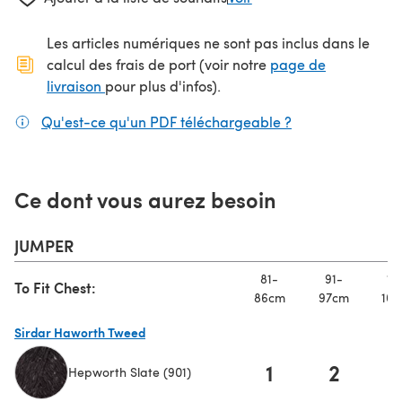
Les articles numériques ne sont pas inclus dans le
calcul des frais de port (voir notre
page de
(s'ouvre dans un nouvel onglet)
livraison
pour plus d'infos).
Qu'est-ce qu'un PDF téléchargeable ?
(s'ouvre dans un
Ce dont vous aurez besoin
JUMPER
81-
91-
10
To Fit Chest:
86cm
97cm
107
Sirdar Haworth Tweed
1
2
Hepworth Slate (901)