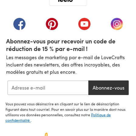
(s'ouvre dans un nouvel onglet)
(s'ouvre dans un nouvel onglet)
(s'ouvre dans un nouvel onglet)
(s'ouvre dans un nouvel
(s'ouvre
Abonnez-vous pour recevoir un code de
réduction de 15 % par e-mail !
Les messages de marketing par e-mail de LoveCrafts
incluent des newsletters, des offres incroyables, des
modèles gratuits et plus encore.
Abonnez-vous
Vous pouvez vous désinscrire en cliquant sur le lien de désinscription
figurant dans tout courriel. Pour en savoir plus sur la manière dont nous
utilisons vos données personnelles, consultez notre
Politique de
confidentialité
.