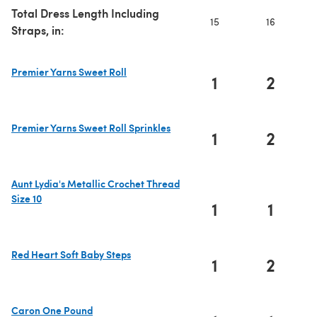
Total Dress Length Including
15
16
Straps, in:
Premier Yarns Sweet Roll
1
2
(s'ouvre dans un nouvel onglet)
Premier Yarns Sweet Roll Sprinkles
1
2
(s'ouvre dans un nouvel onglet)
Aunt Lydia's Metallic Crochet Thread
Size 10
1
1
(s'ouvre dans un nouvel onglet)
Red Heart Soft Baby Steps
1
2
(s'ouvre dans un nouvel onglet)
Caron One Pound