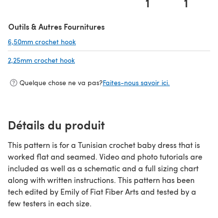
1
1
(s'ouvre dans un nouvel onglet)
Outils & Autres Fournitures
6,50mm crochet hook
(s'ouvre dans un nouvel onglet)
2,25mm crochet hook
(s'ouvre dans un nouvel onglet)
Quelque chose ne va pas?
Faites-nous savoir ici.
Détails du produit
This pattern is for a Tunisian crochet baby dress that is
worked flat and seamed. Video and photo tutorials are
included as well as a schematic and a full sizing chart
along with written instructions. This pattern has been
tech edited by Emily of Fiat Fiber Arts and tested by a
few testers in each size.