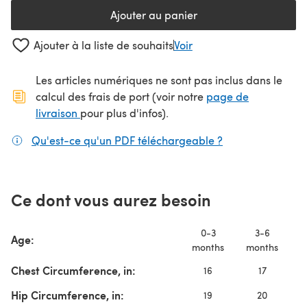
Ajouter au panier
Ajouter à la liste de souhaits
Voir
Les articles numériques ne sont pas inclus dans le
calcul des frais de port (voir notre
page de
(s'ouvre dans un nouvel onglet)
livraison
pour plus d'infos).
Qu'est-ce qu'un PDF téléchargeable ?
(s'ouvre dans un
Ce dont vous aurez besoin
0-3
3-6
Age:
months
months
m
Chest Circumference, in:
16
17
Hip Circumference, in:
19
20