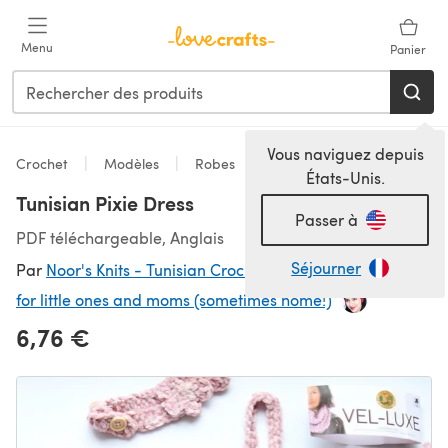
Passer au contenu principal
Menu
Panier
Vous naviguez depuis
Crochet
Modèles
Robes
États-Unis.
Tunisian Pixie Dress
Passer à
PDF téléchargeable, Anglais
Séjourner
Par
Noor's Knits - Tunisian Crochet and Knitting Patterns
for little ones and moms (sometimes home!)
6,76 €