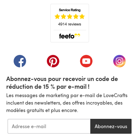
(s'ouvre dans un nouvel onglet)
(s'ouvre dans un nouvel onglet)
(s'ouvre dans un nouvel onglet)
(s'ouvre dans un nouvel
(s'ouvre
Abonnez-vous pour recevoir un code de
réduction de 15 % par e-mail !
Les messages de marketing par e-mail de LoveCrafts
incluent des newsletters, des offres incroyables, des
modèles gratuits et plus encore.
Abonnez-vous