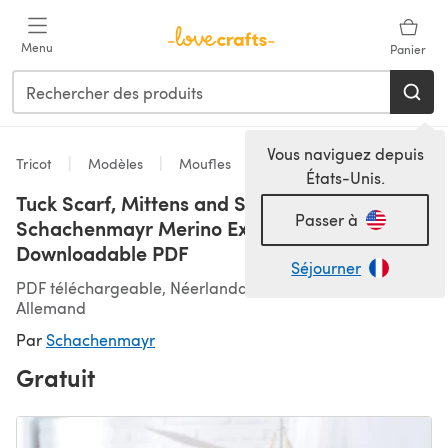
Passer au contenu principal
Menu
Panier
Vous naviguez depuis
Tricot
Modèles
Moufles
États-Unis.
Tuck Scarf, Mittens and Socks "Shark" in
Passer à
Schachenmayr Merino Extrafine 120 - 6734 -
Downloadable PDF
Séjourner
PDF téléchargeable, Néerlandais, Anglais, Français,
Allemand
Par
Schachenmayr
Gratuit