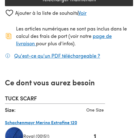
(s'ouvre dans un nouvel onglet
Ajouter à la liste de souhaits
Voir
Les articles numériques ne sont pas inclus dans le
calcul des frais de port (voir notre
page de
(s'ouvre dans un nouvel onglet)
livraison
pour plus d'infos).
Qu'est-ce qu'un PDF téléchargeable ?
(s'ouvre dans un
Ce dont vous aurez besoin
TUCK SCARF
Size:
One Size
Schachenmayr Merino Extrafine 120
1
Royal (00151)