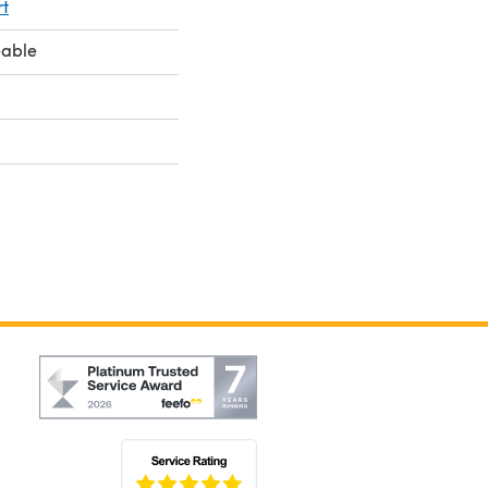
t
eable