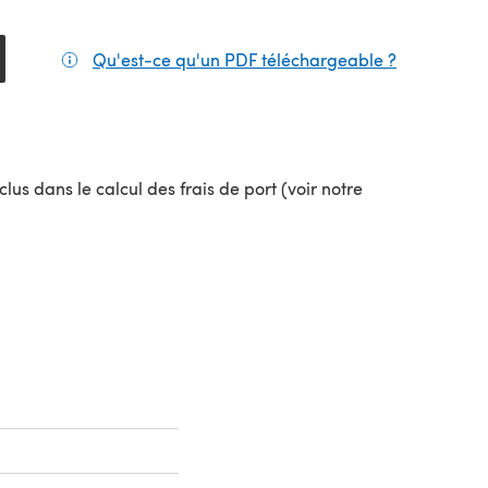
Qu'est-ce qu'un PDF téléchargeable ?
(s'ouvre da
el onglet)
lus dans le calcul des frais de port (voir notre
uvel onglet)