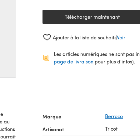
Télécharger maintenant
(s'ouvre dans un nouv
Ajouter à la liste de souhaits
Voir
Les articles numériques ne sont pas inc
(s'ouvre dans un no
page de livraison
pour plus d'infos).
de
Marque
Berroco
Tricot
uctions
Artisanat
ourrait