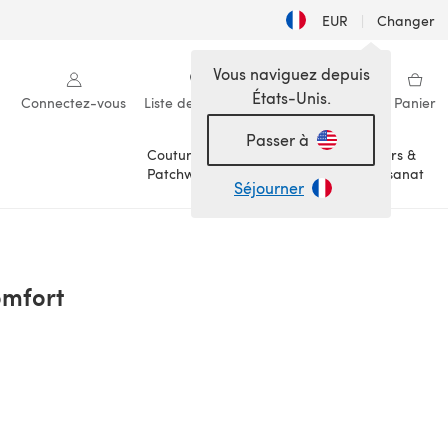
EUR
|
Changer
Vous naviguez depuis
États-Unis.
Connectez-vous
Liste de souhaits
Ma bibliothèque
Panier
Passer à
Couture &
Loisirs &
Patchwork
Artisanat
Séjourner
omfort