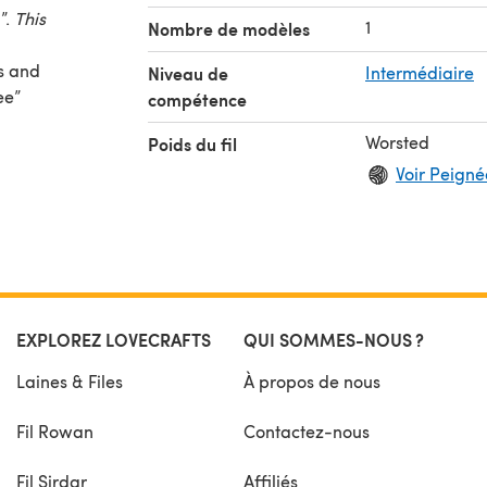
”.
This
1
Nombre de modèles
es and
Niveau de
Intermédiaire
ee”
compétence
e and
Worsted
Poids du fil
and
Voir Peignée
 to
looks!
EXPLOREZ LOVECRAFTS
QUI SOMMES-NOUS ?
Laines & Files
À propos de nous
Fil Rowan
Contactez-nous
Fil Sirdar
Affiliés