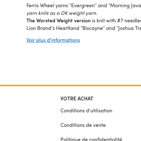
Ferris Wheel yarns “Evergreen” and “Morning Java
yarn knits as a DK weight yarn.
The Worsted Weight version
is knit with #7 needl
Lion Brand’s Heartland “Biscayne” and “Joshua Tr
Brioche is such a unique squishy fabric:
reversibl
Voir plus d'informations
wonderful to the touch. It doesn’t need blocking, 
when your Scarf and Hat are done, they are ready
wear! Each are completely reversible for 2 unique 
VOTRE ACHAT
Conditions d'utilisation
Conditions de vente
Politique de confidentialité