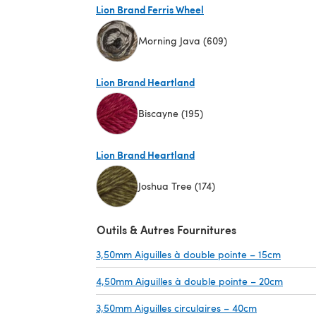
Lion Brand Ferris Wheel
Morning Java (609)
(s'ouvre dans un nouvel onglet)
Lion Brand Heartland
Biscayne (195)
(s'ouvre dans un nouvel onglet)
Lion Brand Heartland
Joshua Tree (174)
(s'ouvre dans un nouvel onglet)
Outils & Autres Fournitures
3,50mm Aiguilles à double pointe – 15cm
(s'ouvr
4,50mm Aiguilles à double pointe – 20cm
(s'ouvr
3,50mm Aiguilles circulaires – 40cm
(s'ouvre dan