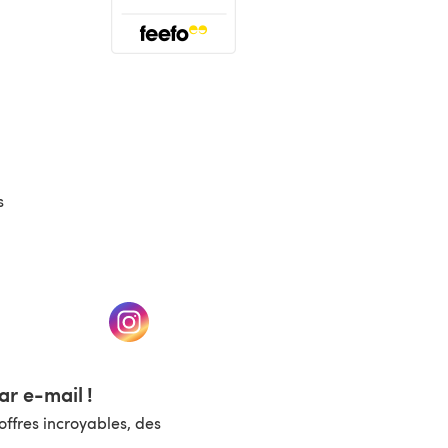
(s'ouvre dans un nouvel onglet)
s
un nouvel onglet)
(s'ouvre dans un nouvel onglet)
r e-mail !
ffres incroyables, des