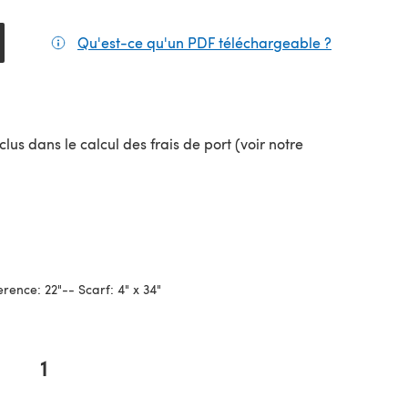
Qu'est-ce qu'un PDF téléchargeable ?
(s'ouvre da
lus dans le calcul des frais de port (voir notre
uvel onglet)
rence: 22"-- Scarf: 4" x 34"
1