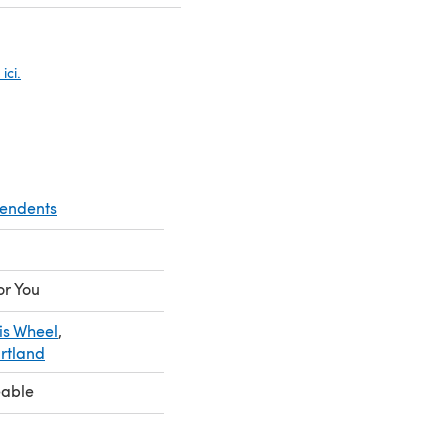
s un nouvel onglet)
ici.
pendents
or You
is Wheel
,
rtland
eable