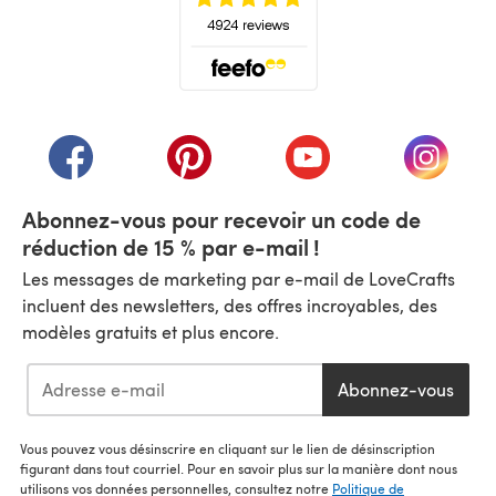
(s'ouvre dans un nouvel onglet)
(s'ouvre dans un nouvel onglet)
(s'ouvre dans un nouvel onglet)
(s'ouvre dans un nouvel
(s'ouvre
Abonnez-vous pour recevoir un code de
réduction de 15 % par e-mail !
Les messages de marketing par e-mail de LoveCrafts
incluent des newsletters, des offres incroyables, des
modèles gratuits et plus encore.
Abonnez-vous
Vous pouvez vous désinscrire en cliquant sur le lien de désinscription
figurant dans tout courriel. Pour en savoir plus sur la manière dont nous
utilisons vos données personnelles, consultez notre
Politique de