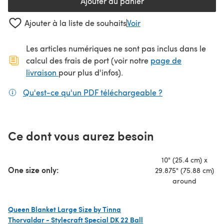
Ajouter au panier
Ajouter à la liste de souhaits
Voir
Les articles numériques ne sont pas inclus dans le
calcul des frais de port (voir notre
page de
(s'ouvre dans un nouvel onglet)
livraison
pour plus d'infos).
Qu'est-ce qu'un PDF téléchargeable ?
(s'ouvre dans un
Ce dont vous aurez besoin
10" (25.4 cm) x
One size only:
29.875" (75.88 cm)
around
Queen Blanket Large Size by Tinna
Thorvaldar - Stylecraft Special DK 22 Ball