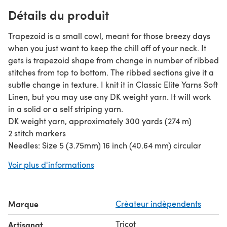
Détails du produit
Trapezoid is a small cowl, meant for those breezy days
when you just want to keep the chill off of your neck. It
gets is trapezoid shape from change in number of ribbed
stitches from top to bottom. The ribbed sections give it a
subtle change in texture. I knit it in Classic Elite Yarns Soft
Linen, but you may use any DK weight yarn. It will work
in a solid or a self striping yarn.
DK weight yarn, approximately 300 yards (274 m)
2 stitch markers
Needles: Size 5 (3.75mm) 16 inch (40.64 mm) circular
needle, or size to obtain gauge
Voir plus d'informations
Marque
Crèateur indèpendents
Tricot
Artisanat