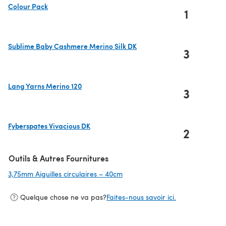
Colour Pack
1
(s'ouvre dans un nouvel onglet)
Sublime Baby Cashmere Merino Silk DK
3
(s'ouvre dans un nouvel onglet)
Lang Yarns Merino 120
3
(s'ouvre dans un nouvel onglet)
Fyberspates Vivacious DK
2
(s'ouvre dans un nouvel onglet)
Outils & Autres Fournitures
3,75mm Aiguilles circulaires – 40cm
(s'ouvre dans un nouvel onglet)
Quelque chose ne va pas?
Faites-nous savoir ici.