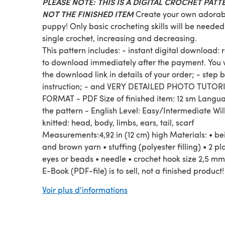
PLEASE NOTE: THIS IS A DIGITAL CROCHET PATT
NOT THE FINISHED ITEM
Create your own adorable
puppy! Only basic crocheting skills will be needed
single crochet, increasing and decreasing.
This pattern includes: - instant digital download:
to download immediately after the payment. You w
the download link in details of your order; - step 
instruction; - and VERY DETAILED PHOTO TUTOR
FORMAT - PDF Size of finished item: 12 sm Langu
the pattern - English Level: Easy/Intermediate Wil
knitted: head, body, limbs, ears, tail, scarf
Measurements:4,92 in (12 cm) high Materials: • be
and brown yarn • stuffing (polyester filling) • 2 pla
eyes or beads • needle • crochet hook size 2,5 mm
E-Book (PDF-file) is to sell, not a finished product!
have some questions or problems, contact me ple
Voir plus d'informations
will find a solution together!