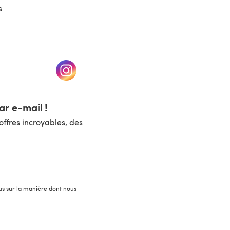
s
un nouvel onglet)
(s'ouvre dans un nouvel onglet)
r e-mail !
ffres incroyables, des
lus sur la manière dont nous