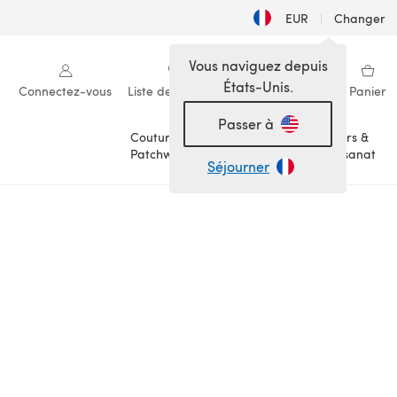
EUR
|
Changer
Vous naviguez depuis
États-Unis.
Connectez-vous
Liste de souhaits
Ma bibliothèque
Panier
Passer à
Couture &
Loisirs &
Patchwork
Artisanat
Séjourner