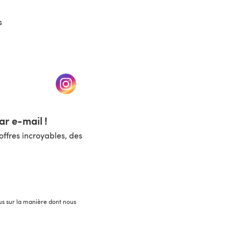
s
un nouvel onglet)
(s'ouvre dans un nouvel onglet)
r e-mail !
ffres incroyables, des
lus sur la manière dont nous