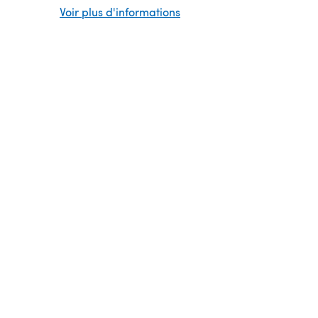
3.25mm needles and for each colour I used 3 skei
Voir plus d'informations
(579y/525m) to obtain a shawl that measures 12 x
inches / 30 x 156 cm blocked.
Needles
– any size according to what yarn you us