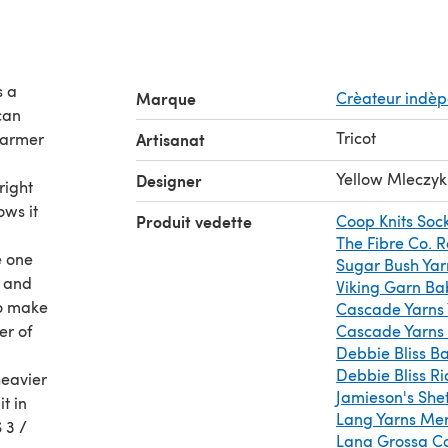
s a
Marque
Crèateur indè
can
Tricot
 warmer
Artisanat
Yellow Mleczyk
Designer
right
ows it
Produit vedette
Coop Knits Soc
The Fibre Co. R
e one
Sugar Bush Yarn
t and
Viking Garn Ba
to make
Cascade Yarns 
er of
Cascade Yarns 
Debbie Bliss B
Debbie Bliss Ri
heavier
Jamieson's Shet
t in
Lang Yarns Me
 3 /
Lana Grossa Co