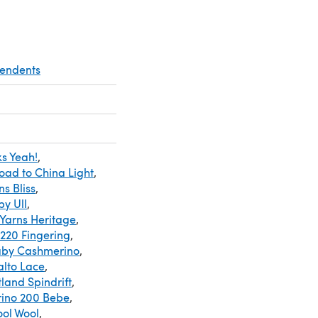
pendents
ks Yeah!
,
oad to China Light
,
s Bliss
,
by Ull
,
Yarns Heritage
,
220 Fingering
,
aby Cashmerino
,
alto Lace
,
land Spindrift
,
rino 200 Bebe
,
ol Wool
,