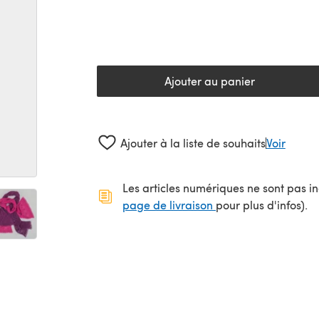
Ajouter au panier
Ajouter à la liste de souhaits
Voir
Les articles numériques ne sont pas inc
(s'ouvre dans un no
page de livraison
pour plus d'infos).