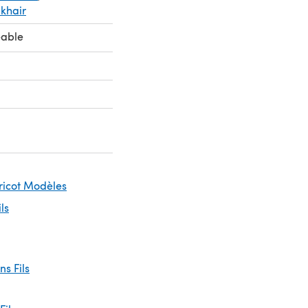
lkhair
eable
Tricot Modèles
ils
ins Fils