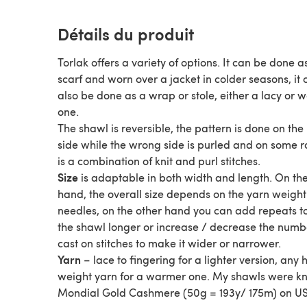
Détails du produit
Torlak offers a variety of options. It can be done a
scarf and worn over a jacket in colder seasons, it 
also be done as a wrap or stole, either a lacy or
one.
The shawl is reversible, the pattern is done on the 
side while the wrong side is purled and on some r
is a combination of knit and purl stitches.
Size
is adaptable in both width and length. On th
hand, the overall size depends on the yarn weigh
needles, on the other hand you can add repeats 
the shawl longer or increase / decrease the numb
cast on stitches to make it wider or narrower.
Yarn
– lace to fingering for a lighter version, any 
weight yarn for a warmer one. My shawls were kni
Mondial Gold Cashmere (50g = 193y/ 175m) on US