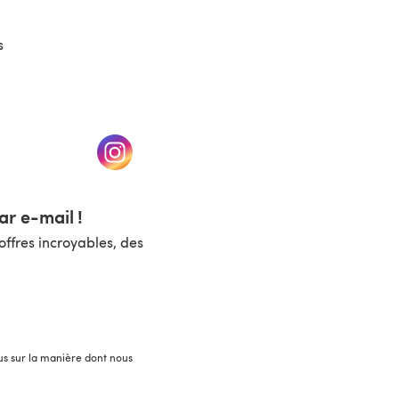
s
un nouvel onglet)
(s'ouvre dans un nouvel onglet)
r e-mail !
ffres incroyables, des
lus sur la manière dont nous