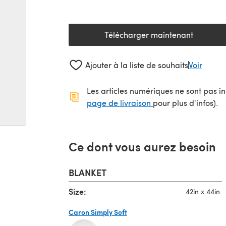
Télécharger maintenant
(s'ouvre dans un nouv
Ajouter à la liste de souhaits
Voir
Les articles numériques ne sont pas inc
(s'ouvre dans un no
page de livraison
pour plus d'infos).
Ce dont vous aurez besoin
BLANKET
Size:
42in x 44in
Caron Simply Soft