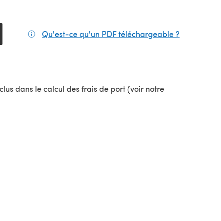
Qu'est-ce qu'un PDF téléchargeable ?
(s'ouvre da
el onglet)
lus dans le calcul des frais de port (voir notre
uvel onglet)