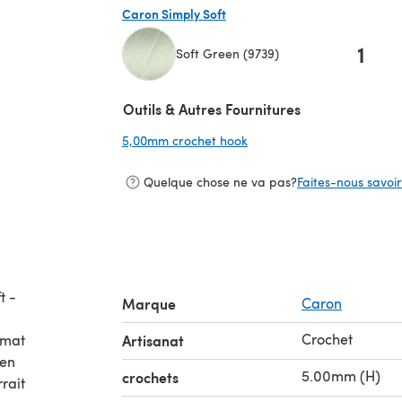
Caron Simply Soft
1
Soft Green (9739)
(s'ouvre dans un nouvel onglet)
Outils & Autres Fournitures
5,00mm crochet hook
(s'ouvre dans un nouvel on
Quelque chose ne va pas?
Faites-nous savoir 
t -
Marque
Caron
Crochet
Artisanat
 en
5.00mm (H)
crochets
rait