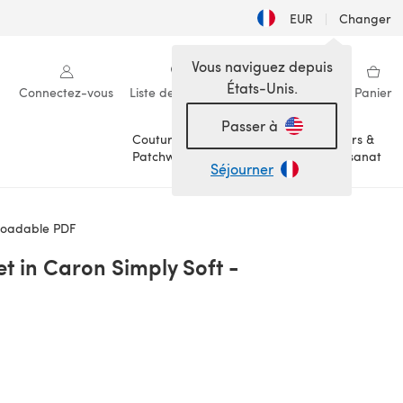
EUR
|
Changer
Vous naviguez depuis
États-Unis.
Connectez-vous
Liste de souhaits
Ma bibliothèque
Panier
Passer à
Couture &
Loisirs &
Patchwork
Artisanat
Séjourner
nloadable PDF
t in Caron Simply Soft -