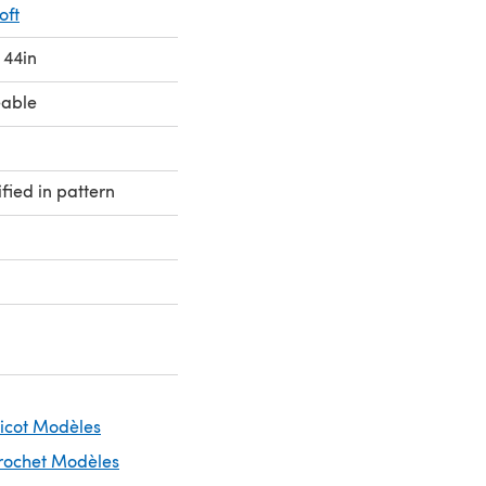
oft
 44in
eable
fied in pattern
ricot Modèles
Crochet Modèles