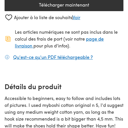
Télécharger maintenant
(s'ouvre dans un nouvel onglet
Ajouter à la liste de souhaits
Voir
Les articles numériques ne sont pas inclus dans le
calcul des frais de port (voir notre
page de
(s'ouvre dans un nouvel onglet)
livraison
pour plus d'infos).
Qu'est-ce qu'un PDF téléchargeable ?
(s'ouvre dans un
Détails du produit
Accessible to beginners, easy to follow and includes lots
of pictures. I used myboshi cotton original n 5, I'd suggest
using any medium weight cotton yarn, as long as the
hook size recommended is a bit bigger than 4,5 mm. This
will make the shoes hold their shape better. Have fun!