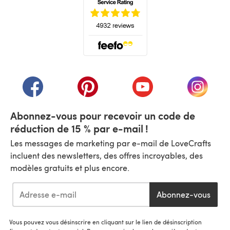
(s'ouvre dans un nouvel onglet)
(s'ouvre dans un nouvel onglet)
(s'ouvre dans un nouvel onglet)
(s'ouvre dans un nouvel
(s'ouvre
Abonnez-vous pour recevoir un code de
réduction de 15 % par e-mail !
Les messages de marketing par e-mail de LoveCrafts
incluent des newsletters, des offres incroyables, des
modèles gratuits et plus encore.
Abonnez-vous
Vous pouvez vous désinscrire en cliquant sur le lien de désinscription