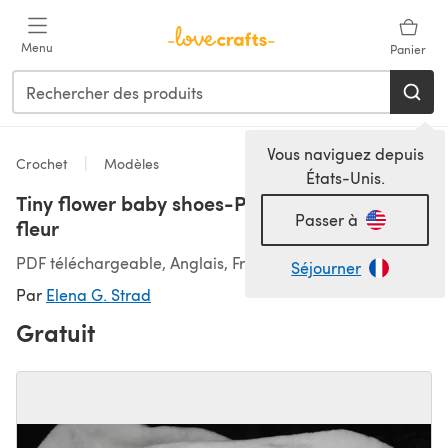
Passer au contenu principal
Menu
Panier
Vous naviguez depuis
Crochet
Modèles
États-Unis.
Tiny flower baby shoes-Petites ballerines à
Passer à
fleur
PDF téléchargeable, Anglais, Français
Séjourner
Par
Elena G. Strad
Gratuit