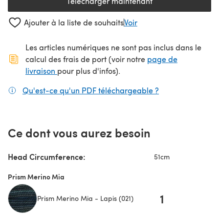
Télécharger maintenant
(s'ouvre dans un nouvel onglet
Ajouter à la liste de souhaits
Voir
Les articles numériques ne sont pas inclus dans le
calcul des frais de port (voir notre
page de
(s'ouvre dans un nouvel onglet)
livraison
pour plus d'infos).
Qu'est-ce qu'un PDF téléchargeable ?
(s'ouvre dans un
Ce dont vous aurez besoin
Head Circumference:
51cm
Prism Merino Mia
1
Prism Merino Mia - Lapis (021)