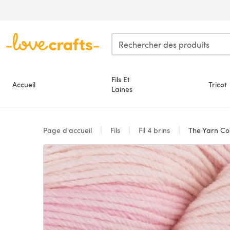
Passer au contenu principal
Fils Et
Accueil
Tricot
Laines
Page d'accueil
Fils
Fil 4 brins
The Yarn Coll