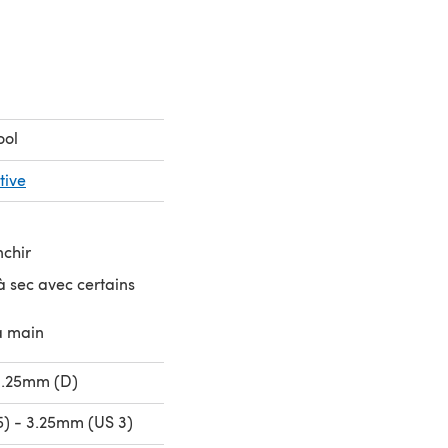
ool
tive
nchir
 sec avec certains
a main
3.25mm (D)
) - 3.25mm (US 3)