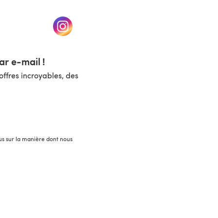
un nouvel onglet)
(s'ouvre dans un nouvel onglet)
r e-mail !
ffres incroyables, des
lus sur la manière dont nous