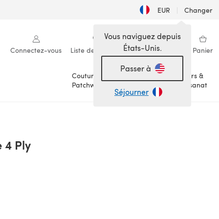
EUR
|
Changer
Vous naviguez depuis
États-Unis.
Connectez-vous
Liste de souhaits
Ma bibliothèque
Panier
Passer à
Couture &
Loisirs &
Patchwork
Artisanat
Séjourner
e 4 Ply