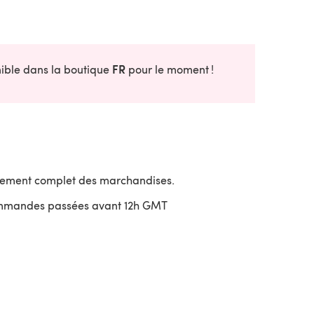
FR
onible dans la boutique
pour le moment !
sement complet des marchandises.
ommandes passées avant 12h GMT
uvre dans un nouvel onglet)