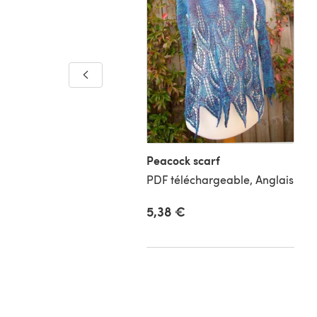
ing blossoms shawl
téléchargeable, Anglais
Peacock scarf
PDF téléchargeable, Anglais
5,38 €
9 €