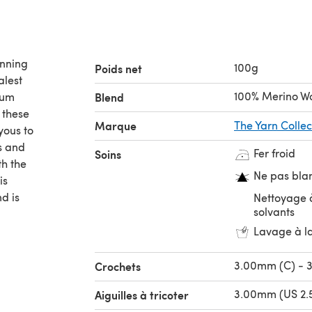
unning
100g
Poids net
alest
100% Merino W
ium
Blend
h these
Marque
The Yarn Collec
yous to
ts and
Fer froid
Soins
th the
Ne pas bla
is
d is
Nettoyage à
solvants
Lavage à l
3.00mm (C) - 
Crochets
3.00mm (US 2.5
Aiguilles à tricoter