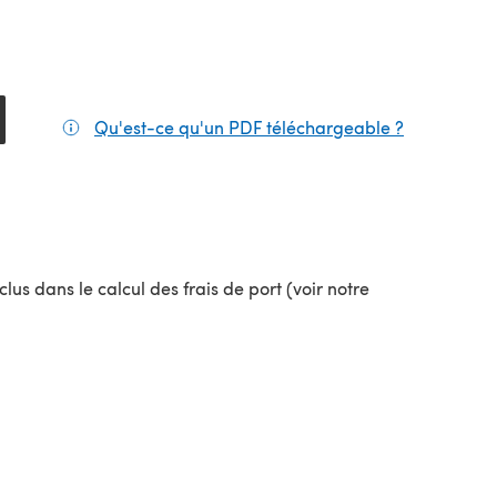
Qu'est-ce qu'un PDF téléchargeable ?
(s'ouvre da
lus dans le calcul des frais de port (voir notre
uvel onglet)