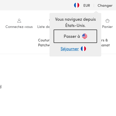
EUR
|
Changer
Vous naviguez depuis
États-Unis.
Connectez-vous
Liste de souhaits
Ma bibliothèque
Panier
Passer à
Couture &
Loisirs &
Patchwork
Artisanat
Séjourner
d