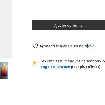
Ajouter au panier
Ajouter à la liste de souhaits
Voir
Les articles numériques ne sont pas inc
(s'ouvre dans un no
page de livraison
pour plus d'infos).