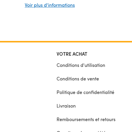
schriftlichen Teil auch
Häkelschriften
für bestimmte
Voir plus d'informations
des Tops und ist insgesamt 11 Seiten lang.
Die Größe kann leicht angepasst werden
. Das To
dem Bild ist eine 38/40.
Ich würde mich freuen Eure Werke in den Projects
bewundern zu können.
Vie
VOTRE ACHAT
Conditions d'utilisation
Conditions de vente
Politique de confidentialité
Livraison
Remboursements et retours