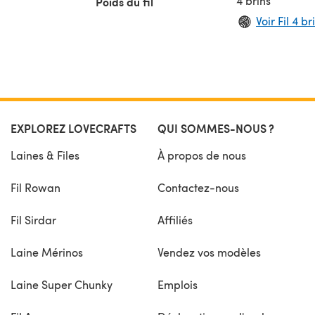
4 brins
Poids du fil
 Teile
Voir Fil 4 br
p auf
EXPLOREZ LOVECRAFTS
QUI SOMMES-NOUS ?
Laines & Files
À propos de nous
Fil Rowan
Contactez-nous
Fil Sirdar
Affiliés
Laine Mérinos
Vendez vos modèles
Laine Super Chunky
Emplois