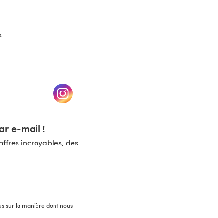
s
un nouvel onglet)
(s'ouvre dans un nouvel onglet)
r e-mail !
ffres incroyables, des
lus sur la manière dont nous