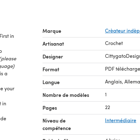
Marque
Crèateur indè
Crochet
Artisanat
o
CittygatoDesig
Designer
(please
nguage)
PDF télécharg
Format
is a
Anglais, Allem
Langue
ee your
1
Nombre de modèles
 in
22
Pages
nde
Niveau de
Intermédiaire
compétence
m