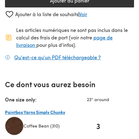
Ajouter au panier
Ajouter à la liste de souhaits
Voir
Les articles numériques ne sont pas inclus dans le
calcul des frais de port (voir notre
page de
(s'ouvre dans un nouvel onglet)
livraison
pour plus d'infos).
Qu'est-ce qu'un PDF téléchargeable ?
(s'ouvre dans un
Ce dont vous aurez besoin
One size only:
23'' around
Paintbox Yarns Simply Chunky
3
Coffee Bean (310)
(s'ouvre dans un nouvel onglet)