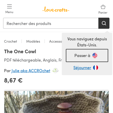
Passer au contenu principal
Menu
Panier
Vous naviguez depuis
Crochet
Modèles
Accessoires
États-Unis.
The One Cowl
Passer à
PDF téléchargeable, Anglais, Français
Séjourner
Par
Julie aka ACCROchet
8,67 €