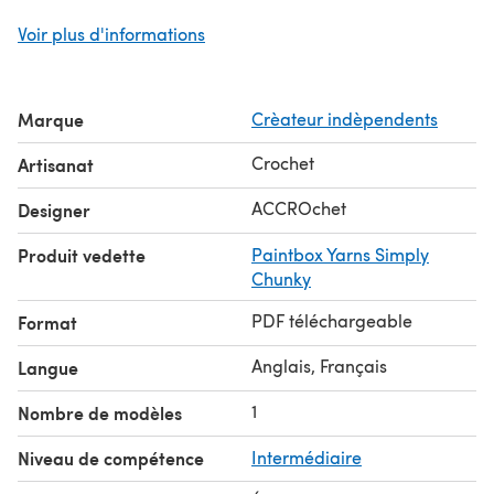
Who is it for:
Everyone!
Voir plus d'informations
Where do I start:
This pattern is rated Intermediate -
You’ll need to be comfortable with crochet. You will need
200g of Bulky weight yarn & a 5.5 mm hook. Other
Marque
Crèateur indèpendents
notions: a yarn needle, and some stitch markers.
© ACCROchet
Crochet
Artisanat
ACCROchet
Designer
Produit vedette
Paintbox Yarns Simply
Chunky
PDF téléchargeable
Format
Anglais, Français
Langue
1
Nombre de modèles
Niveau de compétence
Intermédiaire