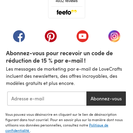
(s'ouvre dans un nouvel onglet)
(s'ouvre dans un nouvel onglet)
(s'ouvre dans un nouvel onglet)
(s'ouvre dans un nouvel
(s'ouvre
Abonnez-vous pour recevoir un code de
réduction de 15 % par e-mail !
Les messages de marketing par e-mail de LoveCrafts
incluent des newsletters, des offres incroyables, des
modèles gratuits et plus encore.
Abonnez-vous
Vous pouvez vous désinscrire en cliquant sur le lien de désinscription
figurant dans tout courriel. Pour en savoir plus sur la manière dont nous
utilisons vos données personnelles, consultez notre
Politique de
confidentialité
.