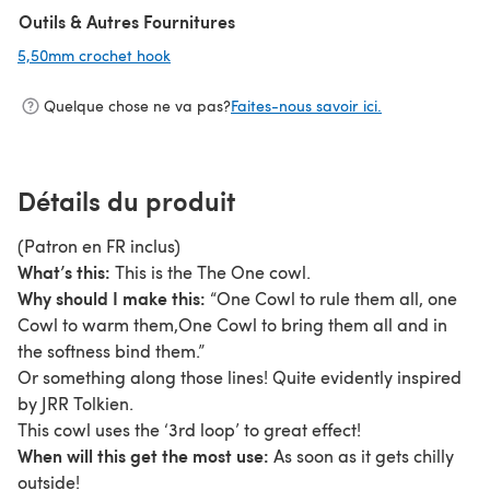
Outils & Autres Fournitures
5,50mm crochet hook
(s'ouvre dans un nouvel onglet)
Quelque chose ne va pas?
Faites-nous savoir ici.
Détails du produit
(Patron en FR inclus)
What’s this:
This is the The One cowl.
Why should I make this:
“One Cowl to rule them all, one
Cowl to warm them,One Cowl to bring them all and in
the softness bind them.”
Or something along those lines! Quite evidently inspired
by JRR Tolkien.
This cowl uses the ‘3rd loop’ to great effect!
When will this get the most use:
As soon as it gets chilly
outside!