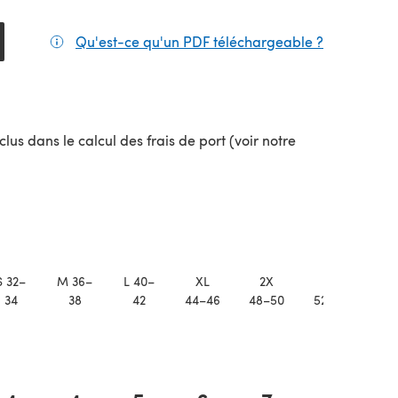
Qu'est-ce qu'un PDF téléchargeable ?
(s'ouvre da
el onglet)
lus dans le calcul des frais de port (voir notre
uvel onglet)
S 32–
M 36–
L 40–
XL
2X
3X
4
34
38
42
44–46
48–50
52–54
56–