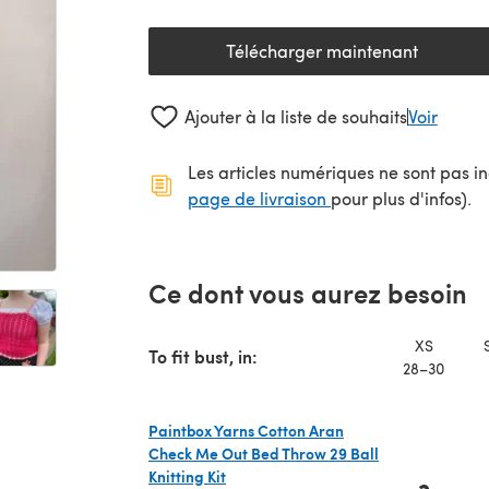
Télécharger maintenant
(s'ouvre dans un nouv
Ajouter à la liste de souhaits
Voir
Les articles numériques ne sont pas inc
(s'ouvre dans un no
page de livraison
pour plus d'infos).
Ce dont vous aurez besoin
XS
To fit bust, in:
28–30
Paintbox Yarns Cotton Aran
Check Me Out Bed Throw 29 Ball
Knitting Kit