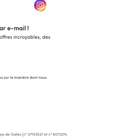
un nouvel onglet)
(s'ouvre dans un nouvel onglet)
r e-mail !
ffres incroyables, des
lus sur la manière dont nous
ys de Galles (n° 07193527 et n° 8072374,