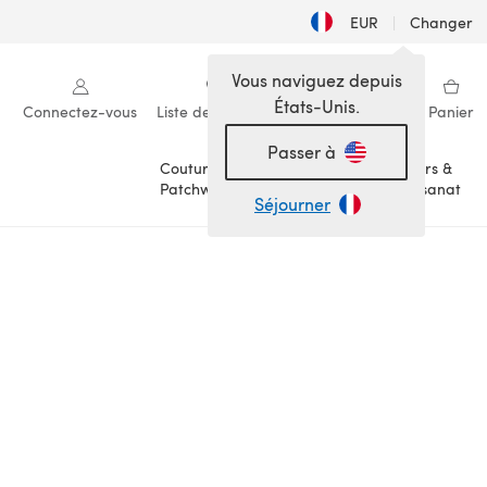
EUR
|
Changer
Vous naviguez depuis
États-Unis.
Connectez-vous
Liste de souhaits
Ma bibliothèque
Panier
Passer à
Couture &
Loisirs &
Patchwork
Artisanat
Séjourner