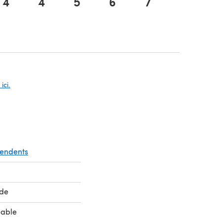
4
4
5
6
7
8
glet)
glet)
ici.
pendents
de
eable