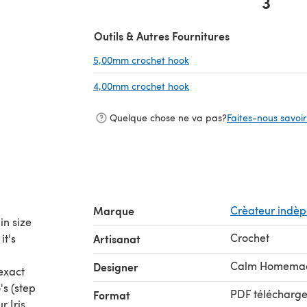
3
(s'ouvre dans un nouvel onglet)
Outils & Autres Fournitures
5,00mm crochet hook
(s'ouvre dans un nouvel on
4,00mm crochet hook
(s'ouvre dans un nouvel on
Quelque chose ne va pas?
Faites-nous savoir 
Marque
Crèateur indè
in size
Crochet
it's
Artisanat
Calm Homema
Designer
 exact
's (step
PDF télécharg
Format
r Iris