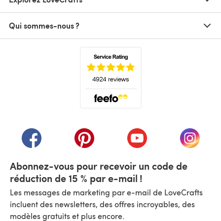
Qui sommes-nous ?
(s'ouvre dans un nouvel onglet)
(s'ouvre dans un nouvel onglet)
(s'ouvre dans un nouvel onglet)
(s'ouvre dans un nouvel
(s'ouvre
Abonnez-vous pour recevoir un code de
réduction de 15 % par e-mail !
Les messages de marketing par e-mail de LoveCrafts
incluent des newsletters, des offres incroyables, des
modèles gratuits et plus encore.