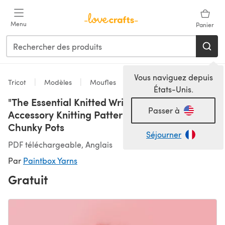
Passer au contenu principal
Menu
Panier
Vous naviguez depuis
Tricot
Modèles
Moufles
États-Unis.
"The Essential Knitted Wristwarmers" - Free
Passer à
Accessory Knitting Pattern in Paintbox Yarns
Chunky Pots
Séjourner
PDF téléchargeable, Anglais
Par
Paintbox Yarns
Gratuit