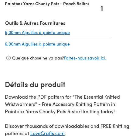
Paintbox Yarns Chunky Pots - Peach Bellini
1
Outils & Autres Fournitures
5,00mm Aiguilles à pointe unique
(s'ouvre dans un nouvel onglet)
6,00mm Aiguilles à pointe unique
(s'ouvre dans un nouvel onglet)
Quelque chose ne va pas?
Faites-nous savoir ici.
Détails du produit
Download the PDF pattern for "The Essential Knitted
Wristwarmers" - Free Accessory Knitting Pattern in
Paintbox Yarns Chunky Pots & start knitting today!
Discover thousands of downloadables and FREE Knitting
patterns at
LoveCrafts.com
.