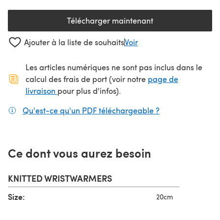
Télécharger maintenant
(s'ouvre dans un nouvel onglet
Ajouter à la liste de souhaits
Voir
Les articles numériques ne sont pas inclus dans le
calcul des frais de port (voir notre
page de
(s'ouvre dans un nouvel onglet)
livraison
pour plus d'infos).
Qu'est-ce qu'un PDF téléchargeable ?
(s'ouvre dans un
Ce dont vous aurez besoin
KNITTED WRISTWARMERS
Size:
20cm