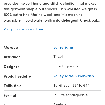
provides the soft hand and stitch definition that makes
this garment simple but special. This worsted weight is
100% extra fine Merino wool, and it is machine-
washable in cold water with mild detergent. Check out
our amazing
knitting for beginners guide
!
Voir plus d'informations
Marque
Valley Yarns
Tricot
Artisanat
Julie Turjoman
Designer
Produit vedette
Valley Yarns Superwash
To Fit Bust: 38" to 64"
Taille finie
PDF téléchargeable
Format
Anglais
Langue