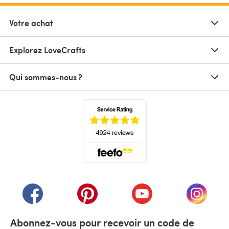
Votre achat
Explorez LoveCrafts
Qui sommes-nous ?
(s'ouvre dans un nouvel onglet)
(s'ouvre dans un nouvel onglet)
(s'ouvre dans un nouvel onglet)
(s'ouvre dans un nouvel
(s'ouvre
Abonnez-vous pour recevoir un code de