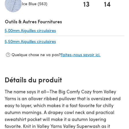
13
14
1
Ice Blue (563)
(s'ouvre dans un nouvel onglet)
Outils & Autres Fournitures
5,00mm Aiguilles circulaires
(s'ouvre dans un nouvel onglet)
5,50mm Aiguilles circulaires
(s'ouvre dans un nouvel onglet)
Quelque chose ne va pas?
Faites-nous savoir ici.
Détails du produit
The name says it all—The Big Comfy Cozy from Valley
Yarns is an allover ribbed pullover that is oversized and
easy to layer, which makes it a fast favorite for chilly
autumn mornings. A drapey cowl neck and practical
sweatshirt pocket will make it a autumn layering
favorite. Knit in Valley Yarns Valley Superwash as it