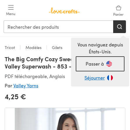
Passer au contenu principal
Menu
Panier
Vous naviguez depuis
Tricot
Modèles
Gilets
États-Unis.
The Big Comfy Cozy Sweater in Valley Yarns
Passer à
Valley Superwash - 853 - Downloadable PDF
PDF téléchargeable, Anglais
Séjourner
Par
Valley Yarns
4,25 €