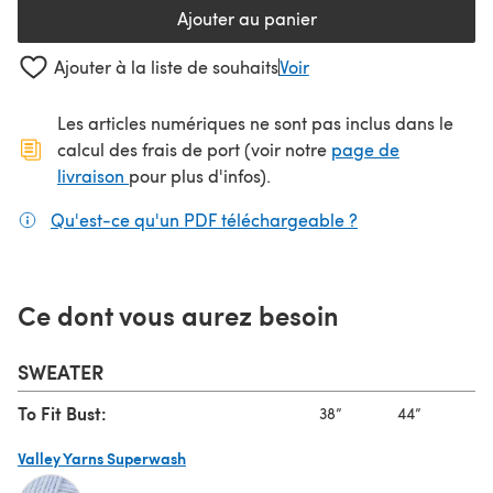
Ajouter au panier
Ajouter à la liste de souhaits
Voir
Les articles numériques ne sont pas inclus dans le
calcul des frais de port (voir notre
page de
(s'ouvre dans un nouvel onglet)
livraison
pour plus d'infos).
Qu'est-ce qu'un PDF téléchargeable ?
(s'ouvre dans un
Ce dont vous aurez besoin
SWEATER
To Fit Bust:
38”
44”
48
Valley Yarns Superwash