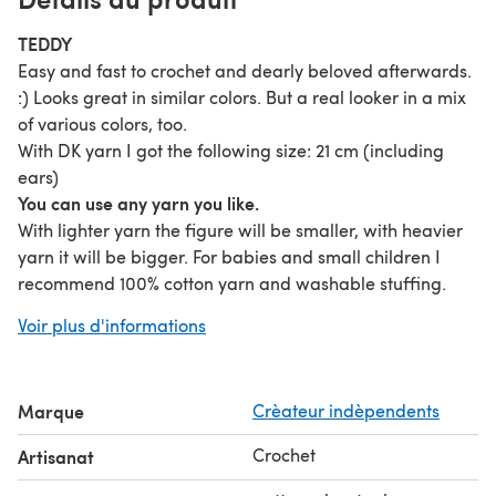
TEDDY
Easy and fast to crochet and dearly beloved afterwards.
:) Looks great in similar colors. But a real looker in a mix
of various colors, too.
With DK yarn I got the following size: 21 cm (including
ears)
You can use any yarn you like.
With lighter yarn the figure will be smaller, with heavier
yarn it will be bigger. For babies and small children I
recommend 100% cotton yarn and washable stuffing.
This pattern contains lots of reference pictures and step-
Voir plus d'informations
by-step-instructions (photo tutorial);
7 pages of pattern;
27 pages of step-by-step instructions;
Marque
Crèateur indèpendents
US crochet terms
COPYRIGHT
Crochet
Artisanat
✿ The pattern is mine. Do not (re)sell this pattern,
including translations to other languages and