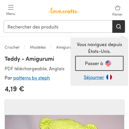
Passer au contenu principal
Menu
Panier
Vous naviguez depuis
Crochet
Modèles
Amigurumi
États-Unis.
Teddy - Amigurumi
Passer à
PDF téléchargeable, Anglais
Séjourner
Par
patterns by steph
4,19 €