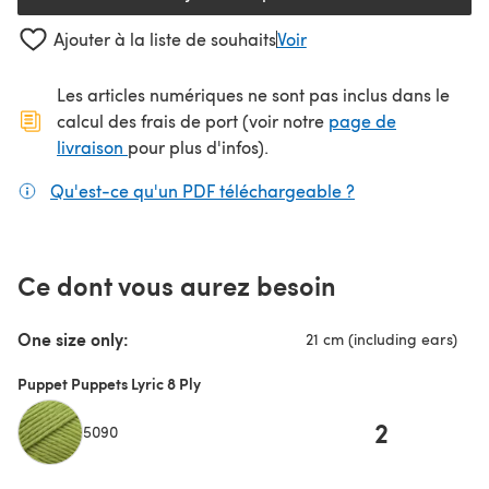
Ajouter à la liste de souhaits
Voir
Les articles numériques ne sont pas inclus dans le
calcul des frais de port (voir notre
page de
(s'ouvre dans un nouvel onglet)
livraison
pour plus d'infos).
Qu'est-ce qu'un PDF téléchargeable ?
(s'ouvre dans un
Ce dont vous aurez besoin
One size only:
21 cm (including ears)
Puppet Puppets Lyric 8 Ply
2
5090