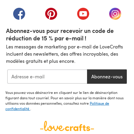
(s'ouvre dans un nouvel onglet)
(s'ouvre dans un nouvel onglet)
(s'ouvre dans un nouvel onglet)
(s'ouvre dans un nouvel
(s'ouvre
Abonnez-vous pour recevoir un code de
réduction de 15 % par e-mail !
Les messages de marketing par e-mail de LoveCrafts
incluent des newsletters, des offres incroyables, des
modèles gratuits et plus encore.
Abonnez-vous
Vous pouvez vous désinscrire en cliquant sur le lien de désinscription
figurant dans tout courriel. Pour en savoir plus sur la manière dont nous
utilisons vos données personnelles, consultez notre
Politique de
confidentialité
.