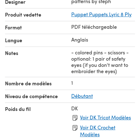
patterns by steph
Designer
modifications; do not redistribute, including publishing
Produit vedette
Puppet Puppets Lyric 8 Ply
on the internet.
✿ The finished figure/item is yours. :) Feel free to sell the
PDF téléchargeable
Format
finished products, handmade by yourself (no mass
production). I'd love it if you would refer to my
Anglais
Langue
pattern/shop when doing so.
Thank you! :)
- colored pins - scissors -
Notes
optional: 1 pair of safety
eyes (if you don't want to
embroider the eyes)
1
Nombre de modèles
Niveau de compétence
Débutant
DK
Poids du fil
Voir DK Tricot Modèles
Voir DK Crochet
Modèles