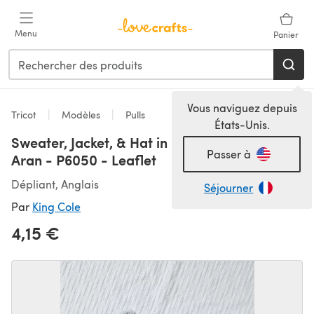
Passer au contenu principal
Menu
Panier
Vous naviguez depuis
Tricot
Modèles
Pulls
États-Unis.
Sweater, Jacket, & Hat in King Cole Cosy Love
Passer à
Aran - P6050 - Leaflet
Dépliant, Anglais
Séjourner
Par
King Cole
4,15 €