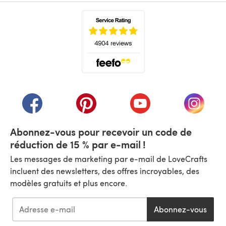
(s'ouvre dans un nouvel onglet)
(s'ouvre dans un nouvel onglet)
(s'ouvre dans un nouvel onglet)
(s'ouvre dans un nouvel
(s'ouvre
Abonnez-vous pour recevoir un code de
réduction de 15 % par e-mail !
Les messages de marketing par e-mail de LoveCrafts
incluent des newsletters, des offres incroyables, des
modèles gratuits et plus encore.
Abonnez-vous