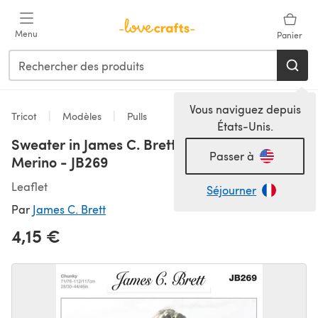
Passer au contenu principal
Menu
Panier
Vous naviguez depuis
Tricot
Modèles
Pulls
États-Unis.
Sweater in James C. Brett Chunky with
Passer à
Merino - JB269
Leaflet
Séjourner
Par
James C. Brett
4,15 €