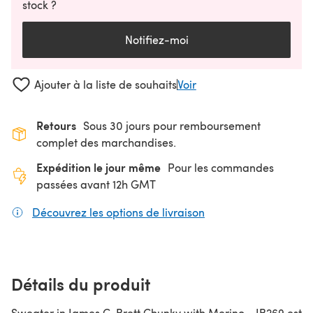
stock ?
Notifiez-moi
Ajouter à la liste de souhaits
Voir
Retours
Sous 30 jours pour remboursement
complet des marchandises.
Expédition le jour même
Pour les commandes
passées avant 12h GMT
Découvrez les options de livraison
(s'ouvre dans un nouv
Détails du produit
Sweater in James C. Brett Chunky with Merino - JB269 est