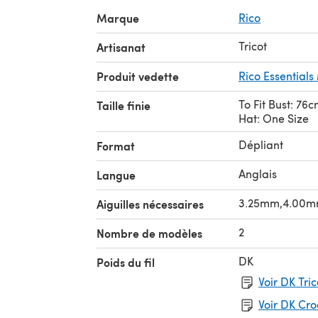
Marque
Rico
Tricot
Artisanat
Produit vedette
Rico Essential
To Fit Bust: 76
Taille finie
Hat: One Size
Dépliant
Format
Anglais
Langue
3.25mm,4.00
Aiguilles nécessaires
2
Nombre de modèles
DK
Poids du fil
Voir DK Tri
Voir DK Cr