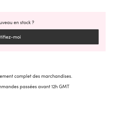
uveau en stock ?
tifiez-moi
sement complet des marchandises.
ommandes passées avant 12h GMT
uvre dans un nouvel onglet)