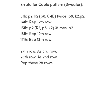
Errata for Cable pattern (Sweater):
3th: p2, k2 (p8, C4B) twice, p8, k2,p2.
14th: Rep 12th row.
15th: p2 (K2, p8, k2) 3times, p2.
16th: Rep 12th row.
17th: Rep 13th row.
27th row. As 3rd row.
28th row. As 2nd row.
Rep these 28 rows.