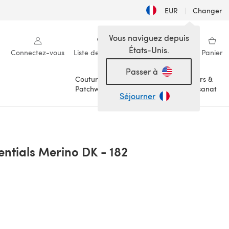
EUR
|
Changer
Vous naviguez depuis
États-Unis.
Connectez-vous
Liste de souhaits
Ma bibliothèque
Panier
Passer à
Couture &
Loisirs &
Patchwork
Artisanat
Séjourner
entials Merino DK - 182