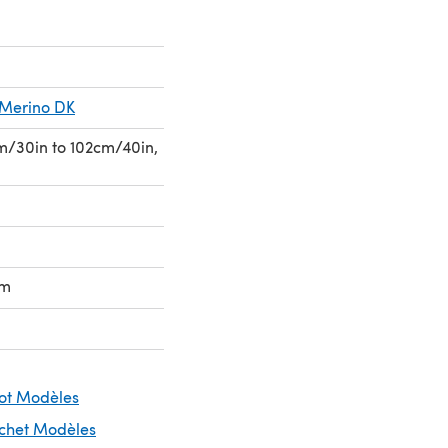
s Merino DK
cm/30in to 102cm/40in,
mm
cot Modèles
ochet Modèles