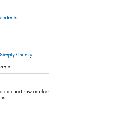
pendents
 Simply Chunky
eable
eed a chart row marker
ins