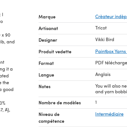
 I
Marque
Crèateur indè
to
Tricot
Artisanat
 x 90
Vikki Bird
Designer
rib, and
Produit vedette
Paintbox Yarns
ent
PDF télécharg
Format
ng it a
Anglais
Langue
rated
e the
You will also n
Notes
 a good
and yarn bobb
1
Nombre de modèles
00%
7, A),
Niveau de
Intermédiaire
compétence
. I