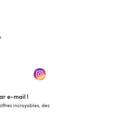
(s'ouvre dans un nouvel onglet)
s
un nouvel onglet)
(s'ouvre dans un nouvel onglet)
r e-mail !
ffres incroyables, des