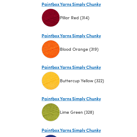
Paintbox Yarns Simply Chunky
Pillar Red (314)
(s'ouvre dans un nouvel onglet)
Paintbox Yarns Simply Chunky
Blood Orange (319)
(s'ouvre dans un nouvel onglet)
Paintbox Yarns Simply Chunky
Buttercup Yellow (322)
(s'ouvre dans un nouvel onglet)
Paintbox Yarns Simply Chunky
Lime Green (328)
(s'ouvre dans un nouvel onglet)
Paintbox Yarns Simply Chunky