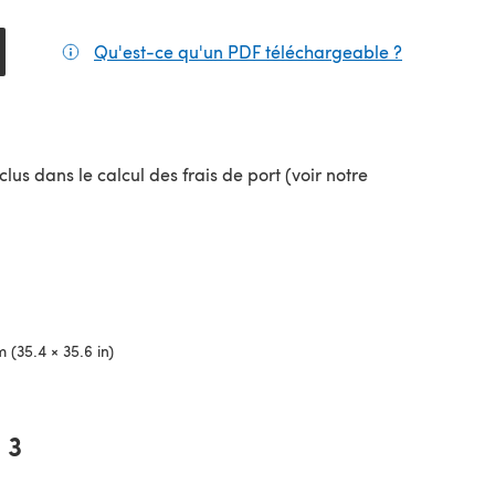
Qu'est-ce qu'un PDF téléchargeable ?
(s'ouvre da
lus dans le calcul des frais de port (voir notre
uvel onglet)
 (35.4 × 35.6 in)
3