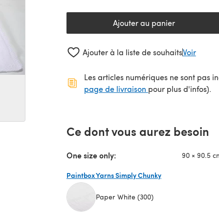
Ajouter au panier
Ajouter à la liste de souhaits
Voir
Les articles numériques ne sont pas inc
(s'ouvre dans un no
page de livraison
pour plus d'infos).
Ce dont vous aurez besoin
One size only:
90 × 90.5 cm
Paintbox Yarns Simply Chunky
Paper White (300)
(s'ouvre dans un nouvel onglet)