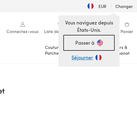
EUR
|
Changer
Vous naviguez depuis
États-Unis.
Connectez-vous
Liste de souhaits
Ma bibliothèque
Panier
Passer à
Couture &
Loisirs &
Patchwork
Artisanat
Séjourner
et