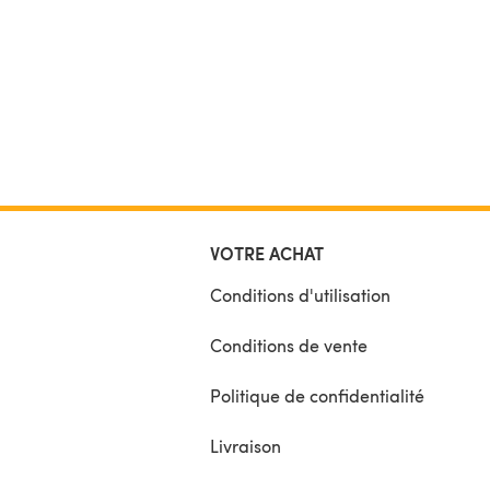
would recommend using Paintbox Yarns Simply C
in the colourways listed below.
VOTRE ACHAT
Conditions d'utilisation
Conditions de vente
Politique de confidentialité
Livraison