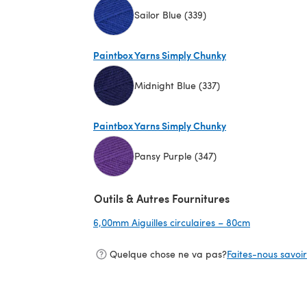
Sailor Blue (339)
(s'ouvre dans un nouvel onglet)
Paintbox Yarns Simply Chunky
Midnight Blue (337)
(s'ouvre dans un nouvel onglet)
Paintbox Yarns Simply Chunky
Pansy Purple (347)
(s'ouvre dans un nouvel onglet)
Outils & Autres Fournitures
6,00mm Aiguilles circulaires – 80cm
(s'ouvre dan
Quelque chose ne va pas?
Faites-nous savoir 