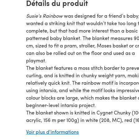
Détails du produit
Susie’s Rainbow
was designed for a friend’s baby;
wanted a striking knit that wouldn’t take too long 
complete, but that had more interest than a basic
patterned baby blanket. The blanket measures 90
cm, sized to fit a pram, stroller, Moses basket or c
can also be rolled out on the floor and used as a
playmat.
The blanket features a moss stitch border to prev
curling, and is knitted in chunky weight yarn, maki
relatively quick knit. The rainbow motif is incorpo
using intarsia, and while the motif looks impressiv
colour blocks are large, which makes the blanket
beginner-level intarsia project.
The blanket shown is knitted in Cygnet Chunky (1
acrylic, 156 m per 100g) in white (208, MC), red (16
orange (B, 632), gold (C, 686), emerald (D, 377),
Voir plus d'informations
turquoise (E, 365), royal (F, 331) and thistle (G, 665)