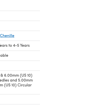
Chenille
Years to 4-5 Years
eable
 & 6.00mm (US 10)
eedles and 5.00mm
m (US 10) Circular