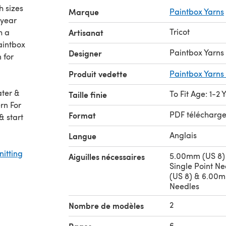
 sizes
Marque
Paintbox Yarns
 year
Tricot
h a
Artisanat
aintbox
Paintbox Yarns
Designer
 for
Produit vedette
Paintbox Yarns 
ater &
To Fit Age: 1-2 
Taille finie
rn For
PDF télécharg
Format
& start
Anglais
Langue
nitting
5.00mm (US 8)
Aiguilles nécessaires
Single Point N
(US 8) & 6.00m
Needles
2
Nombre de modèles
6