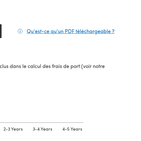
Qu'est-ce qu'un PDF téléchargeable ?
(s'ouvre da
el onglet)
lus dans le calcul des frais de port (voir notre
uvel onglet)
2-3 Years
3-4 Years
4-5 Years