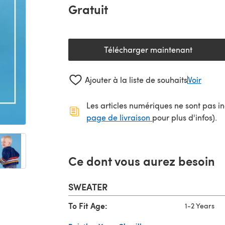
Gratuit
Télécharger maintenant
(s'ouvre dans un nouv
Ajouter à la liste de souhaits
Voir
Les articles numériques ne sont pas inc
(s'ouvre dans un no
page de livraison
pour plus d'infos).
Ce dont vous aurez besoin
SWEATER
To Fit Age:
1-2 Years