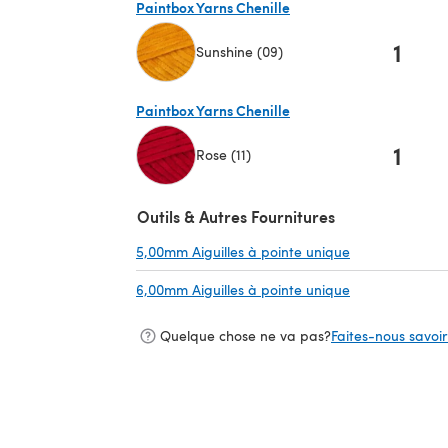
Paintbox Yarns Chenille
1
Sunshine (09)
(s'ouvre dans un nouvel onglet)
Paintbox Yarns Chenille
1
Rose (11)
(s'ouvre dans un nouvel onglet)
Outils & Autres Fournitures
5,00mm Aiguilles à pointe unique
(s'ouvre dans u
6,00mm Aiguilles à pointe unique
(s'ouvre dans u
Quelque chose ne va pas?
Faites-nous savoir 