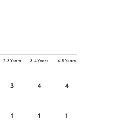
n nouvel onglet)
n nouvel onglet)
vel onglet)
vel onglet)
2-3 Years
3-4 Years
4-5 Years
3
4
4
1
1
1