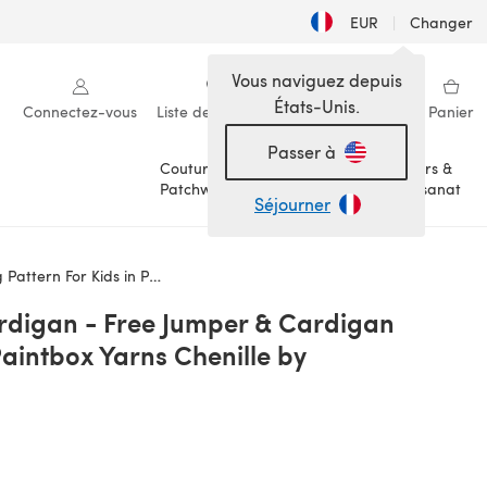
EUR
|
Changer
Vous naviguez depuis
États-Unis.
Connectez-vous
Liste de souhaits
Ma bibliothèque
Panier
Passer à
Couture &
Loisirs &
Patchwork
Artisanat
Séjourner
rns Chenille by Paintbox Yarns
rdigan - Free Jumper & Cardigan
 Paintbox Yarns Chenille by