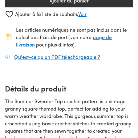
Ajouter au panier
Ajouter à la liste de souhaits
Voir
Les articles numériques ne sont pas inclus dans le
calcul des frais de port (voir notre
page de
(s'ouvre dans un nouvel onglet)
livraison
pour plus d'infos).
Qu'est-ce qu'un PDF téléchargeable ?
(s'ouvre dans un
Détails du produit
The Summer Sweater Top crochet pattern is a vintage
granny square themed top, perfect for adding to your
warm weather wardrobe. This gorgeous summer top is
crocheted using basic crochet stitches to created granny
squares that are then sewn together to created your