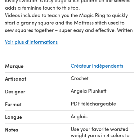
lovely sweater. A lacy edge stitch pattern on the sleeves
adds a feminine touch to this top.
Videos included to teach you the Magic Ring to quickly
start a granny square and the Mattress stitch used to
sew squares together – super easy and effective. Written
and photo tutorial pattern.
Voir plus d'informations
Women’s S, M, L, XL, 2XL, 3XL adjustable
mall = Size G/7/4.5mm, M, XL, 2XL, 3XL Size H/8/5.0mm,
Large = J/10/6mm Yarn Required: Worsted Weight or
Marque
Crèateur indèpendents
Bulky #5 ~ 1 main color yarn and 3 other colors of yarn
1 skein (~ 132 yds) each of Silver, Teal, Mauve or your
Crochet
Artisanat
chosen three colors. (S, M, L, XL, 2XL, 3XL): Natural yarn
color 2,2,3,3,4,5 skeins
Angela Plunkett
Designer
This pattern is a great way to use up some stashed yarn,
PDF téléchargeable
Format
resulting in a gorgeous summer sweater.
Anglais
Langue
Use your favorite worsted
Notes
weight yarns in 4 colors to