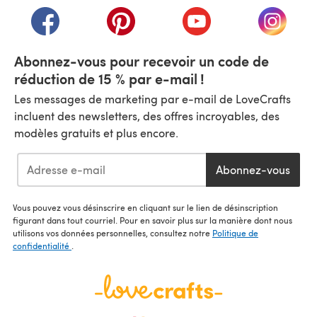
(s'ouvre dans un nouvel onglet)
(s'ouvre dans un nouvel onglet)
(s'ouvre dans un nouvel
(s'ouvre
Abonnez-vous pour recevoir un code de
réduction de 15 % par e-mail !
Les messages de marketing par e-mail de LoveCrafts
incluent des newsletters, des offres incroyables, des
modèles gratuits et plus encore.
Abonnez-vous
Vous pouvez vous désinscrire en cliquant sur le lien de désinscription
figurant dans tout courriel. Pour en savoir plus sur la manière dont nous
utilisons vos données personnelles, consultez notre
Politique de
confidentialité
.