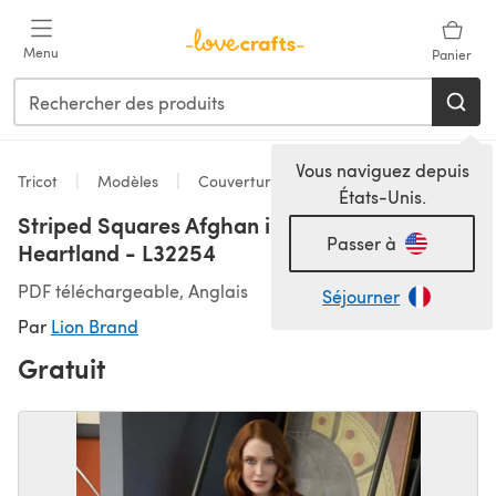
Passer au contenu principal
Menu
Panier
Vous naviguez depuis
Tricot
Modèles
Couvertures
États-Unis.
Striped Squares Afghan in Lion Brand
Passer à
Heartland - L32254
PDF téléchargeable, Anglais
Séjourner
Par
Lion Brand
Gratuit