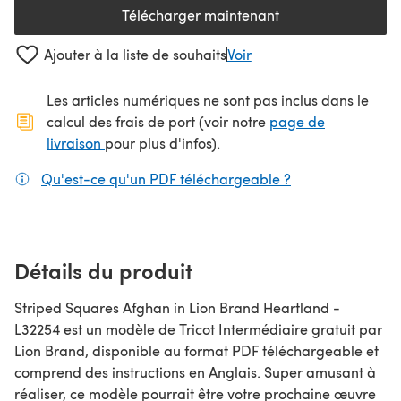
Télécharger maintenant
(s'ouvre dans un nouvel onglet
Ajouter à la liste de souhaits
Voir
Les articles numériques ne sont pas inclus dans le
calcul des frais de port (voir notre
page de
(s'ouvre dans un nouvel onglet)
livraison
pour plus d'infos).
Qu'est-ce qu'un PDF téléchargeable ?
(s'ouvre dans un
Détails du produit
Striped Squares Afghan in Lion Brand Heartland -
L32254 est un modèle de Tricot Intermédiaire gratuit par
Lion Brand, disponible au format PDF téléchargeable et
comprend des instructions en Anglais. Super amusant à
réaliser, ce modèle pourrait être votre prochaine œuvre