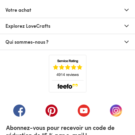
Votre achat
Explorez LoveCrafts
Qui sommes-nous ?
(s'ouvre dans un nouvel onglet)
(s'ouvre dans un nouvel onglet)
(s'ouvre dans un nouvel onglet)
(s'ouvre dans un nouvel
(s'ouvre
Abonnez-vous pour recevoir un code de
réduction de 15 % par e-mail !