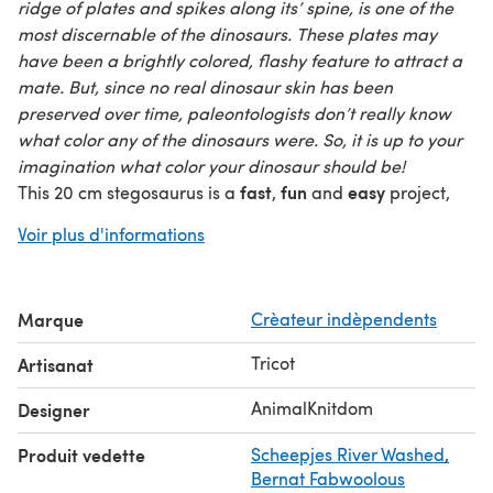
ridge of plates and spikes along its’ spine, is one of the
most discernable of the dinosaurs. These plates may
have been a brightly colored, flashy feature to attract a
mate. But, since no real dinosaur skin has been
preserved over time, paleontologists don’t really know
what color any of the dinosaurs were. So, it is up to your
imagination what color your dinosaur should be!
fast
fun
easy
This 20 cm stegosaurus is a
,
and
project,
knitting flat and in the round, i-cords and intarsia work.
Voir plus d'informations
It was knitted on 2.00 mm double pointed needles (UK 12,
US 0) in Scheepjes Stonewashed (827) peridot,
Scheepjes Riverwashed (951) Amazon and (946)
Marque
Crèateur indèpendents
Mississippi and Lopi Einband (851) white. I’ve added a
strand of Gütermann Sulky Glowy 40 (07) neon green
Tricot
Artisanat
glow-in-the-dark
yarn to the knit.
So, start your own Jurassic world and knit this dino-myte
AnimalKnitdom
Designer
dinosaur back in existence!
Produit vedette
Scheepjes River Washed
,
Bernat Fabwoolous