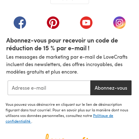
(s'ouvre dans un nouvel onglet)
(s'ouvre dans un nouvel onglet)
(s'ouvre dans un nouvel onglet)
(s'ouvre dans un nouvel
(s'ouvre
Abonnez-vous pour recevoir un code de
réduction de 15 % par e-mail !
Les messages de marketing par e-mail de LoveCrafts
incluent des newsletters, des offres incroyables, des
modèles gratuits et plus encore.
Abonnez-vous
Vous pouvez vous désinscrire en cliquant sur le lien de désinscription
figurant dans tout courriel. Pour en savoir plus sur la manière dont nous
utilisons vos données personnelles, consultez notre
Politique de
confidentialité
.