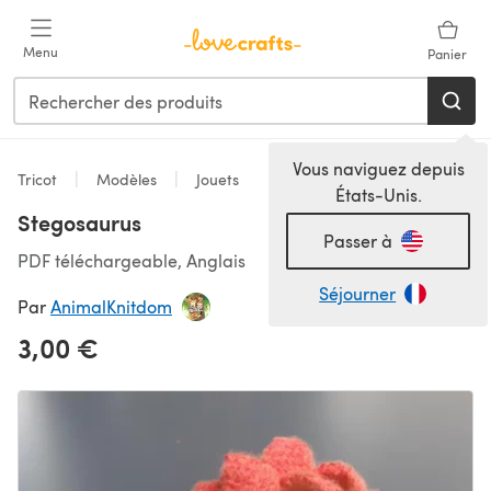
Passer au contenu principal
Menu
Panier
Vous naviguez depuis
Tricot
Modèles
Jouets
États-Unis.
Stegosaurus
Passer à
PDF téléchargeable, Anglais
Séjourner
Par
AnimalKnitdom
3,00 €