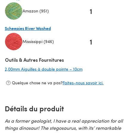
1
Amazon (951)
(s'ouvre dans un nouvel onglet)
Scheepjes River Washed
1
Mississippi (946)
(s'ouvre dans un nouvel onglet)
Outils & Autres Fournitures
2,00mm Aiguilles à double pointe – 10cm
(s'ouvre dans un nouvel on
Quelque chose ne va pas?
Faites-nous savoir ici.
Détails du produit
As a former geologist, I have a real appreciation for all
things dinosaur! The stegosaurus, with its’ remarkable