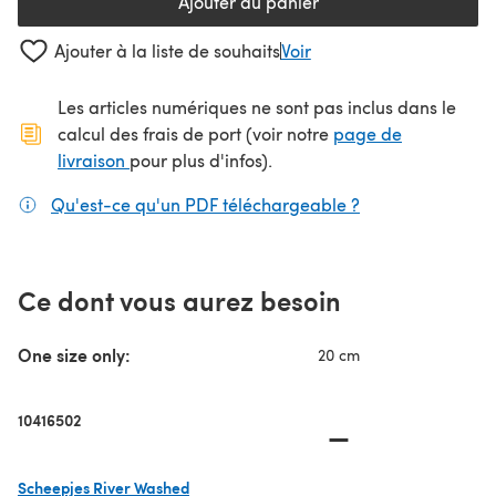
Ajouter au panier
Ajouter à la liste de souhaits
Voir
Les articles numériques ne sont pas inclus dans le
calcul des frais de port (voir notre
page de
(s'ouvre dans un nouvel onglet)
livraison
pour plus d'infos).
Qu'est-ce qu'un PDF téléchargeable ?
(s'ouvre dans un
Ce dont vous aurez besoin
One size only:
20 cm
10416502
—
Scheepjes River Washed