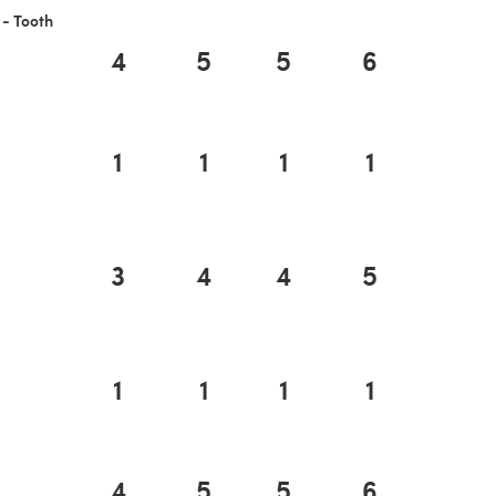
 - Tooth
4
5
5
6
1
1
1
1
3
4
4
5
1
1
1
1
4
5
5
6