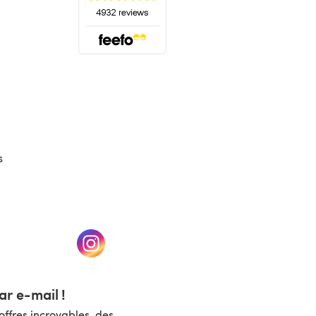
(s'ouvre dans un nouvel onglet)
s
un nouvel onglet)
(s'ouvre dans un nouvel onglet)
r e-mail !
ffres incroyables, des