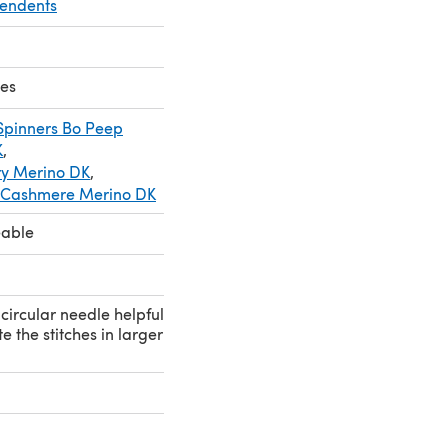
pendents
kes
 Spinners Bo Peep
K
,
ry Merino DK
,
y Cashmere Merino DK
eable
circular needle helpful
the stitches in larger