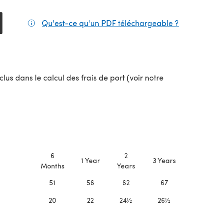
Qu'est-ce qu'un PDF téléchargeable ?
(s'ouvre da
lus dans le calcul des frais de port (voir notre
uvel onglet)
6
2
1 Year
3 Years
Months
Years
51
56
62
67
20
22
24½
26½