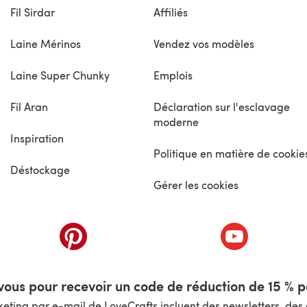
Fil Sirdar
Affiliés
Laine Mérinos
Vendez vos modèles
Laine Super Chunky
Emplois
Fil Aran
Déclaration sur l'esclavage
moderne
Inspiration
Politique en matière de cookie
Déstockage
Gérer les cookies
nouvel onglet)
(s'ouvre dans un nouvel onglet)
(s'ouvre dans 
ous pour recevoir un code de réduction de 15 % pa
ting par e-mail de LoveCrafts incluent des newsletters, des o