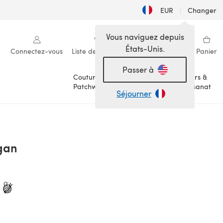
EUR
|
Changer
Vous naviguez depuis
États-Unis.
Connectez-vous
Liste de souhaits
Ma bibliothèque
Panier
Passer à
Couture &
Loisirs &
Patchwork
Artisanat
Séjourner
gan