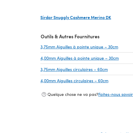
(s'ouvre dans un nouvel onglet)
Sirdar Snuggly Cashmere Merino DK
(s'ouvre dans un nouvel onglet)
Outils & Autres Fournitures
3,75mm Aiguilles à pointe unique – 30cm
(s'ouvr
4,00mm Aiguilles à pointe unique – 30cm
(s'ouvr
3,75mm Aiguilles circulaires – 60cm
(s'ouvre dans
4,00mm Aiguilles circulaires – 60cm
(s'ouvre dan
Quelque chose ne va pas?
Faites-nous savoir 