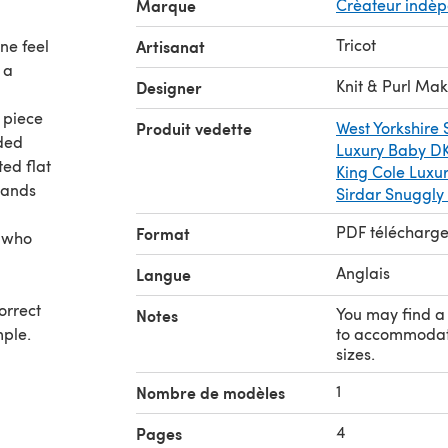
Marque
Crèateur indè
Tricot
ne feel
Artisanat
 a
Knit & Purl Ma
Designer
 piece
Produit vedette
West Yorkshire
ided
Luxury Baby D
ted flat
King Cole Luxu
bands
Sirdar Snuggl
PDF télécharg
Format
r who
Anglais
Langue
orrect
You may find a 
Notes
mple.
to accommodate 
sizes.
1
Nombre de modèles
4
Pages