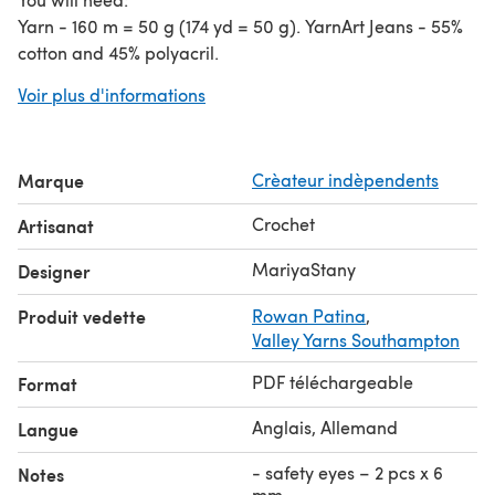
Yarn - 160 m = 50 g (174 yd = 50 g). YarnArt Jeans - 55%
cotton and 45% polyacril.
Crochet hook: steel, UK-2.5, US-6 – 1.5 mm
Voir plus d'informations
safety eyes – 2 pcs x 6 mm
Polyester fiberfill, wool, wadding etc. for stuffing.
stitch marker – required
Marque
Crèateur indèpendents
Crochet
Artisanat
MariyaStany
Designer
Produit vedette
Rowan Patina
,
Valley Yarns Southampton
PDF téléchargeable
Format
Anglais, Allemand
Langue
- safety eyes – 2 pcs x 6
Notes
mm