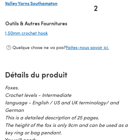
Valley Yarns Southampton
2
(s'ouvre dans un nouvel onglet)
Outils & Autres Fournitures
1,50mm crochet hook
(s'ouvre dans un nouvel onglet)
Quelque chose ne va pas?
Faites-nous savoir ici.
Détails du produit
Foxes.
Crochet levels - Intermediate
language - English / US and UK terminology/ and
German
This is a detailed description of 25 pages.
The height of the fox is only 9cm and can be used as a
key ring or bag pendant.
You will need: