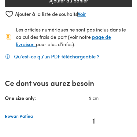
Ajouter au panier
Ajouter à la liste de souhaits
Voir
Les articles numériques ne sont pas inclus dans le
calcul des frais de port (voir notre
page de
(s'ouvre dans un nouvel onglet)
livraison
pour plus d'infos).
Qu'est-ce qu'un PDF téléchargeable ?
(s'ouvre dans un
Ce dont vous aurez besoin
One size only:
9 cm
Rowan Patina
1
(s'ouvre dans un nouvel onglet)