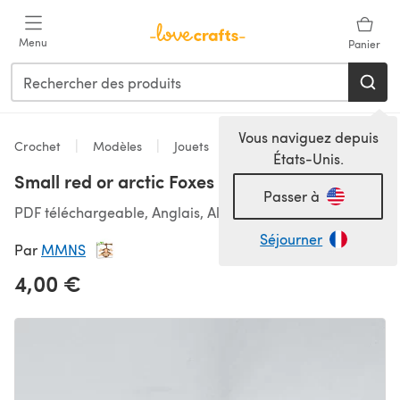
Passer au contenu principal
Menu
Panier
Vous naviguez depuis
Crochet
Modèles
Jouets
États-Unis.
Small red or arctic Foxes
Passer à
PDF téléchargeable, Anglais, Allemand
Séjourner
Par
MMNS
4,00 €