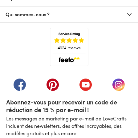
Qui sommes-nous ?
(s'ouvre dans un nouvel onglet)
(s'ouvre dans un nouvel onglet)
(s'ouvre dans un nouvel onglet)
(s'ouvre dans un nouvel
(s'ouvre
Abonnez-vous pour recevoir un code de
réduction de 15 % par e-mail !
Les messages de marketing par e-mail de LoveCrafts
incluent des newsletters, des offres incroyables, des
modèles gratuits et plus encore.