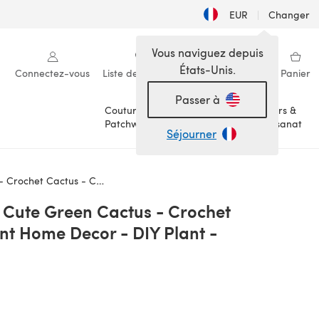
EUR
|
Changer
Vous naviguez depuis
États-Unis.
Connectez-vous
Liste de souhaits
Ma bibliothèque
Panier
Passer à
Couture &
Loisirs &
Patchwork
Artisanat
Séjourner
cor - DIY Plant - CROCHET PATTERN no.164
- Cute Green Cactus - Crochet
ant Home Decor - DIY Plant -