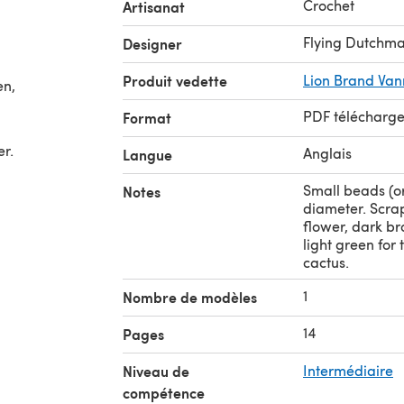
Crochet
Artisanat
Flying Dutchma
Designer
Produit vedette
Lion Brand Van
en,
PDF télécharg
Format
r.
Anglais
Langue
Small beads (o
Notes
diameter. Scrap
flower, dark br
light green for 
cactus.
1
Nombre de modèles
14
Pages
Niveau de
Intermédiaire
compétence