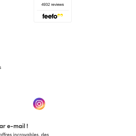
(s'ouvre dans un nouvel onglet)
s
un nouvel onglet)
(s'ouvre dans un nouvel onglet)
r e-mail !
ffres incroyables, des