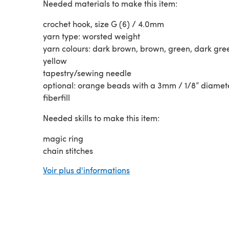
Needed materials to make this item:
crochet hook, size G (6) / 4.0mm
yarn type: worsted weight
yarn colours: dark brown, brown, green, dark gre
yellow
tapestry/sewing needle
optional: orange beads with a 3mm / 1/8” diamete
fiberfill
Needed skills to make this item:
magic ring
chain stitches
slip stitches
Voir plus d'informations
single crochet
increasing and decreasing
basic sewing skills
basic embroidery skills