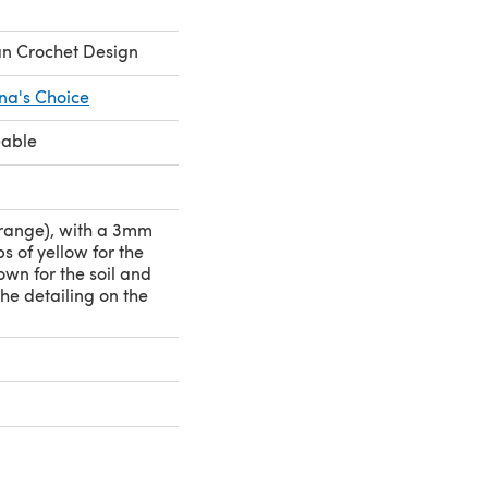
n Crochet Design
na's Choice
eable
range), with a 3mm
s of yellow for the
own for the soil and
the detailing on the