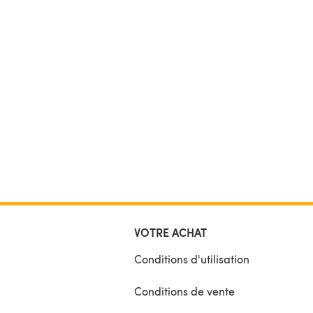
The pattern is written in US crochet terminology a
available in English. The pattern description is wri
using abbreviations; there’s an extensive list inclu
explain all abbreviations used. There are also a lo
detailed pictures included to guide you through t
pattern.
VOTRE ACHAT
Conditions d'utilisation
Conditions de vente