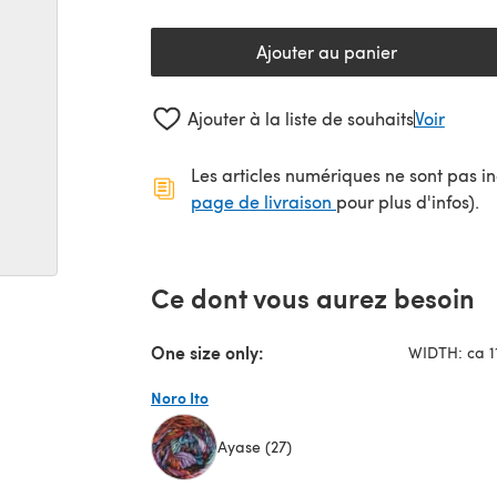
Ajouter au panier
Ajouter à la liste de souhaits
Voir
Les articles numériques ne sont pas inc
(s'ouvre dans un no
page de livraison
pour plus d'infos).
Ce dont vous aurez besoin
One size only:
WIDTH: ca 1
Noro Ito
Ayase (27)
(s'ouvre dans un nouvel onglet)