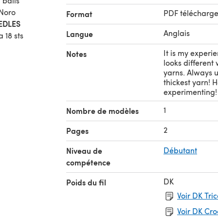
 balls
 Noro
PDF télécharg
Format
EDLES
Anglais
Langue
 18 sts
It is my experie
Notes
looks different
yarns. Always u
thickest yarn! 
experimenting!
1
Nombre de modèles
2
Pages
Niveau de
Débutant
compétence
DK
Poids du fil
Voir DK Tri
Voir DK Cr