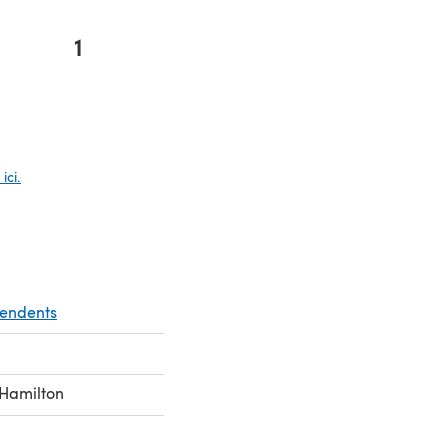
1
e dans un nouvel onglet)
ici.
pendents
 Hamilton