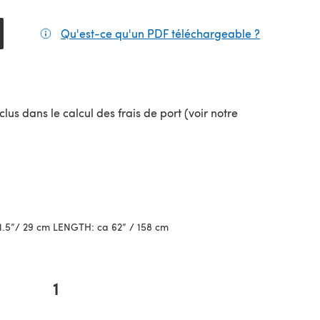
Qu'est-ce qu'un PDF téléchargeable ?
(s'ouvre da
lus dans le calcul des frais de port (voir notre
uvel onglet)
1.5”/ 29 cm LENGTH: ca 62” / 158 cm
1