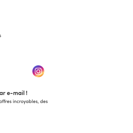
s
un nouvel onglet)
(s'ouvre dans un nouvel onglet)
r e-mail !
ffres incroyables, des