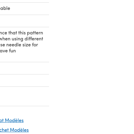
eable
nce that this pattern
 when using different
se needle size for
Have fun
cot Modèles
ochet Modèles