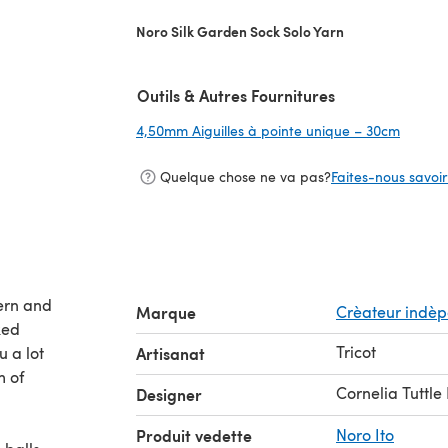
Noro Silk Garden Sock Solo Yarn
Outils & Autres Fournitures
4,50mm Aiguilles à pointe unique – 30cm
(s'ouvr
Quelque chose ne va pas?
Faites-nous savoir 
tern and
Marque
Crèateur indè
ked
Tricot
u a lot
Artisanat
m of
Cornelia Tuttle
Designer
m
Produit vedette
Noro Ito