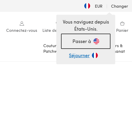
EUR
|
Changer
Vous naviguez depuis
États-Unis.
Connectez-vous
Liste de souhaits
Ma bibliothèque
Panier
Passer à
Couture &
Loisirs &
Patchwork
Artisanat
Séjourner