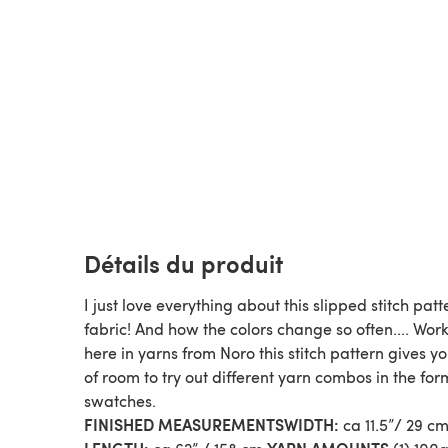
Détails du produit
I just love everything about this slipped stitch pat
fabric! And how the colors change so often.... Wor
here in yarns from Noro this stitch pattern gives yo
of room to try out different yarn combos in the for
swatches.
FINISHED MEASUREMENTS
WIDTH:
ca 11.5”/ 29 c