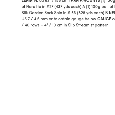
LENGTH:
YARN AMOUNTS
ca 62” / 158 cm
(1) 100g
of Noro Ito in #27 (437 yds each) A (1) 100g ball of
NE
Silk Garden Sock Solo in # 63 (328 yds each) B
GAUGE
US 7 / 4.5 mm or to obtain gauge below
ca
/ 40 rows = 4" / 10 cm in Slip Stream st pattern