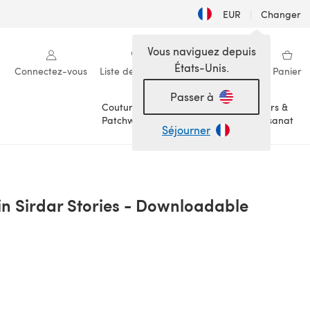
EUR
|
Changer
Vous naviguez depuis
États-Unis.
Connectez-vous
Liste de souhaits
Ma bibliothèque
Panier
Passer à
Couture &
Loisirs &
Patchwork
Artisanat
Séjourner
in Sirdar Stories - Downloadable