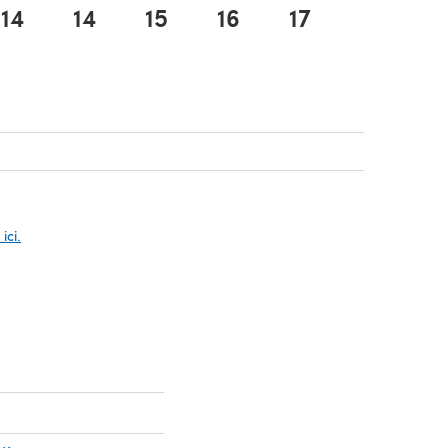
14
14
15
16
17
17
glet)
glet)
glet)
ici.