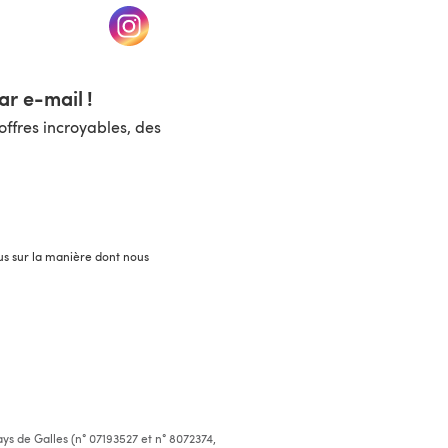
un nouvel onglet)
(s'ouvre dans un nouvel onglet)
r e-mail !
ffres incroyables, des
lus sur la manière dont nous
ys de Galles (n° 07193527 et n° 8072374,