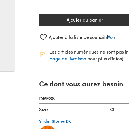
Ajouter au panier
Ajouter à la liste de souhaits
Voir
Les articles numériques ne sont pas inc
(s'ouvre dans un no
page de livraison
pour plus d'infos).
Ce dont vous aurez besoin
DRESS
Size:
XS
Sirdar Stories DK