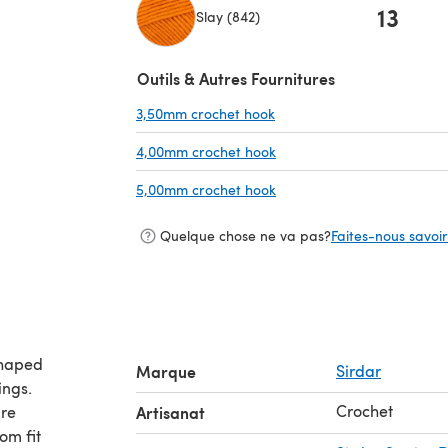
13
Slay (842)
(s'ouvre dans un nouvel onglet)
Outils & Autres Fournitures
3,50mm crochet hook
(s'ouvre dans un nouvel on
4,00mm crochet hook
(s'ouvre dans un nouvel on
5,00mm crochet hook
(s'ouvre dans un nouvel on
Quelque chose ne va pas?
Faites-nous savoir 
shaped
Marque
Sirdar
ings.
Crochet
are
Artisanat
om fit