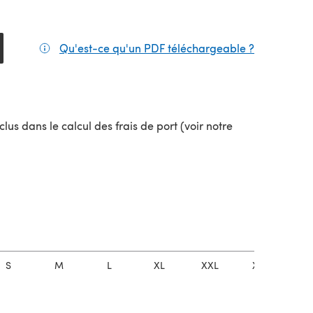
Qu'est-ce qu'un PDF téléchargeable ?
(s'ouvre da
lus dans le calcul des frais de port (voir notre
uvel onglet)
S
M
L
XL
XXL
XXXL