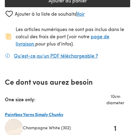
Ajouter au panier
Ajouter à la liste de souhaits
Voir
Les articles numériques ne sont pas inclus dans le
calcul des frais de port (voir notre
page de
(s'ouvre dans un nouvel onglet)
livraison
pour plus d'infos).
Qu'est-ce qu'un PDF téléchargeable ?
(s'ouvre dans un
Ce dont vous aurez besoin
10cm
One size only:
diameter
Paintbox Yarns Simply Chunky
1
Champagne White (302)