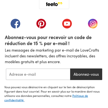
(s'ouvre dans un nouvel onglet)
(s'ouvre dans un nouvel onglet)
(s'ouvre dans un nouvel onglet)
(s'ouvre dans un nouvel
(s'ouvre
Abonnez-vous pour recevoir un code de
réduction de 15 % par e-mail !
Les messages de marketing par e-mail de LoveCrafts
incluent des newsletters, des offres incroyables, des
modèles gratuits et plus encore.
Abonnez-vous
Vous pouvez vous désinscrire en cliquant sur le lien de désinscription
figurant dans tout courriel. Pour en savoir plus sur la manière dont nous
utilisons vos données personnelles, consultez notre
Politique de
confidentialité
.