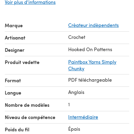
Voir plus d'informations
Finished coasters should be approximately 10cm in
diameter.
You will need a cream or white colour yarn for the inner
Marque
Crèateur indèpendents
apple, a main Apple colour eg. green or red yarn, green
yarn for the leaf, brown yarn for the stalk and pips. Less
Crochet
Artisanat
than a ball/skein of each colour is used.
Hooked On Patterns
Designer
Produit vedette
Paintbox Yarns Simply
Chunky
PDF téléchargeable
Format
Anglais
Langue
1
Nombre de modèles
Niveau de compétence
Intermédiaire
Épais
Poids du fil