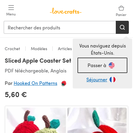
Passer au contenu principal
Menu
Panier
Vous naviguez depuis
Crochet
Modèles
Articles pour la maison
États-Unis.
Sliced Apple Coaster Set
Passer à
PDF téléchargeable, Anglais
Séjourner
Par
Hooked On Patterns
5,60 €