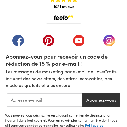
(s'ouvre dans un nouvel onglet)
(s'ouvre dans un nouvel onglet)
(s'ouvre dans un nouvel onglet)
(s'ouvre dans un nouvel
(s'ouvre
Abonnez-vous pour recevoir un code de
réduction de 15 % par e-mail !
Les messages de marketing par e-mail de LoveCrafts
incluent des newsletters, des offres incroyables, des
modèles gratuits et plus encore.
Abonnez-vous
Vous pouvez vous désinscrire en cliquant sur le lien de désinscription
figurant dans tout courriel. Pour en savoir plus sur la manière dont nous
utilisons vos données personnelles, consultez notre
Politique de