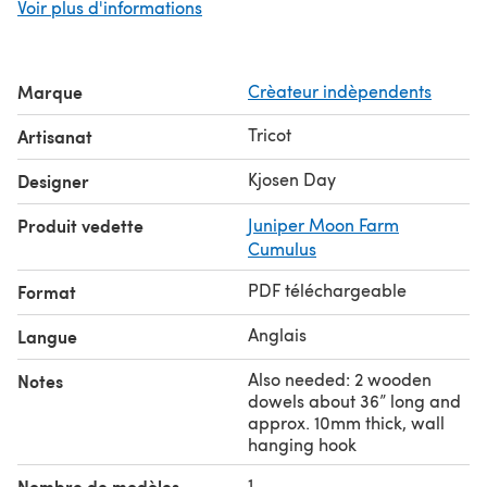
Voir plus d'informations
as recommended which creates a light, airy, and drapey
fabric. It will look the most striking when knit with a yarn
color that contrasts the wall it will hang on.
Marque
Crèateur indèpendents
I’m using my “Six of Diamonds” photographed here as a
bed headboard. The yarn color is “Narwhale”.
Tricot
Artisanat
Pattern includes both written and chart instructions.
Kjosen Day
Designer
Produit vedette
Juniper Moon Farm
Cumulus
PDF téléchargeable
Format
Anglais
Langue
Also needed: 2 wooden
Notes
dowels about 36” long and
approx. 10mm thick, wall
hanging hook
1
Nombre de modèles