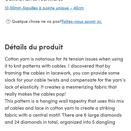
10,00mm Aiguilles à pointe unique – 40cm
(s'ouvre dans un nouvel 
Quelque chose ne va pas?
Faites-nous savoir ici.
Détails du produit
Cotton yarn is notorious for its tension issues when using
it to knit patterns with cables. I discovered that by
framing the cables in lacework, you can provide some
slack for your cable twists and compensate for the yarn’s
lack of elasticity. It creates a mesmerizing fabric that
really makes the cables pop!
This pattern is a hanging wall tapestry that uses this mix
of cables and lace in cotton yarn to create a striking
fabric with a central motif. There are 6 large diamonds
and 24 diamonds in total, organized into 5 dangling
columns. It’s knit with a needle size nearly twice as large