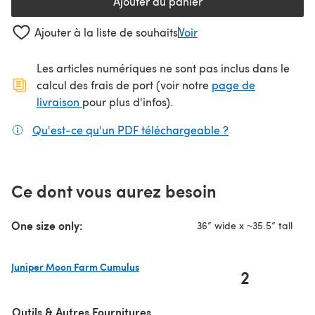
Ajouter au panier
Ajouter à la liste de souhaits
Voir
Les articles numériques ne sont pas inclus dans le
calcul des frais de port (voir notre
page de
(s'ouvre dans un nouvel onglet)
livraison
pour plus d'infos).
Qu'est-ce qu'un PDF téléchargeable ?
(s'ouvre dans un
Ce dont vous aurez besoin
One size only:
36” wide x ~35.5” tall
Juniper Moon Farm Cumulus
2
(s'ouvre dans un nouvel onglet)
Outils & Autres Fournitures