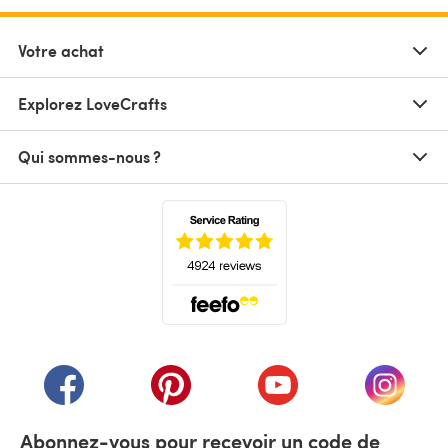
Votre achat
Explorez LoveCrafts
Qui sommes-nous ?
(s'ouvre dans un nouvel onglet)
(s'ouvre dans un nouvel onglet)
(s'ouvre dans un nouvel onglet)
(s'ouvre dans un nouvel
(s'ouvre
Abonnez-vous pour recevoir un code de