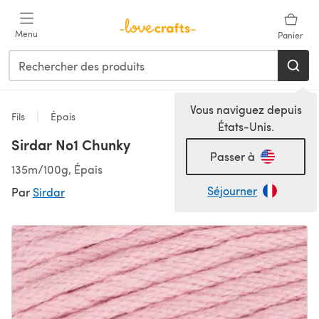
Passer au contenu principal
Menu
Panier
Vous naviguez depuis
Fils
Épais
États-Unis.
Sirdar No1 Chunky
Passer à
135m/100g, Épais
Séjourner
Par
Sirdar