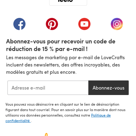
(s'ouvre dans un nouvel onglet)
(s'ouvre dans un nouvel onglet)
(s'ouvre dans un nouvel onglet)
(s'ouvre dans un nouvel
(s'ouvre
Abonnez-vous pour recevoir un code de
réduction de 15 % par e-mail !
Les messages de marketing par e-mail de LoveCrafts
incluent des newsletters, des offres incroyables, des
modèles gratuits et plus encore.
Abonnez-vous
Vous pouvez vous désinscrire en cliquant sur le lien de désinscription
figurant dans tout courriel. Pour en savoir plus sur la manière dont nous
utilisons vos données personnelles, consultez notre
Politique de
confidentialité
.