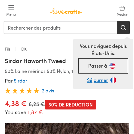
Passer au contenu principal
Menu
Panier
Vous naviguez depuis
Fils
DK
États-Unis.
Sirdar Haworth Tweed
Passer à
50% Laine mérinos 50% Nylon, 165m/50g, DK
Séjourner
Par
Sirdar
2 avis
4,38 €
Ancien prix
6,25 €
30% DE RÉDUCTION
You save
1,87 €