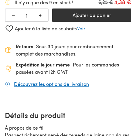
4,38 €
Ancien prix
6,25 €
Il n'y a que des 9 en stock !
+
−
Ajouter au panier
Ajouter à la liste de souhaits
Voir
Retours
Sous 30 jours pour remboursement
complet des marchandises.
Expédition le jour même
Pour les commandes
passées avant 12h GMT
Découvrez les options de livraison
(s'ouvre dans un nouv
Détails du produit
À propos de ce fil
L'aspect richement nepé des tweeds de laine populaires