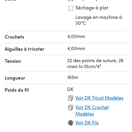
métrage excellent rend les tricots élégants et les projets
Séchage à plat
plus grands plus abordables que les fils avec une
apparence tweedée similaire.
Lavage en machine à
30°C
4,00mm
Crochets
4,00mm
Aiguilles à tricoter
22 des points de suture, 28
Tension
rows to 10cm/4"
165m
Longueur
DK
Poids du fil
Voir DK Tricot Modèles
Voir DK Crochet
Modèles
Voir DK Fils