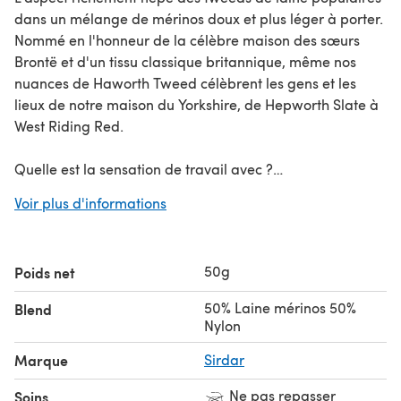
dans un mélange de mérinos doux et plus léger à porter.
Nommé en l'honneur de la célèbre maison des sœurs
Brontë et d'un tissu classique britannique, même nos
nuances de Haworth Tweed célèbrent les gens et les
lieux de notre maison du Yorkshire, de Hepworth Slate à
West Riding Red.
Quelle est la sensation de travail avec ?
Ce mélange filé en laine est doux et merveilleusement
Voir plus d'informations
moelleux rendant les tricots finis plus doux et plus légers
à porter que la laine pure. Le nep riche ajoute de l'intérêt
aux points simples et de la sophistication aux textures
50g
Poids net
robustes et au travail des couleurs.
50% Laine mérinos 50%
Blend
Pour quoi est-il le mieux adapté ?
Nylon
Des tricots chauds et extérieurs avec un esprit du
Marque
Sirdar
Yorkshire (regardez de près et découvrez une rose du
Yorkshire cachée dans notre cardigan en jacquard). Un
Ne pas repasser
Soins