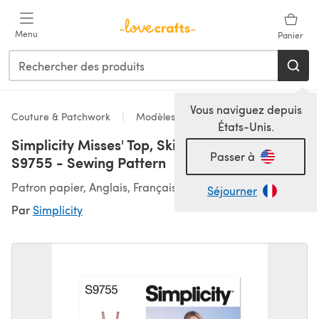
Passer au contenu principal
Menu
Panier
Vous naviguez depuis
Couture & Patchwork
Modèles
États-Unis.
Simplicity Misses' Top, Skirt, Pants and Shorts
Passer à
S9755 - Sewing Pattern
Patron papier, Anglais, Français
Séjourner
Par
Simplicity