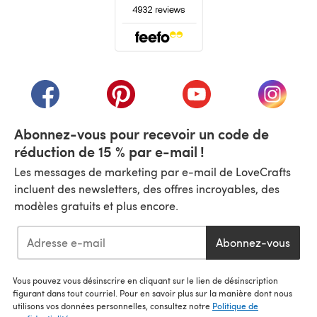
(s'ouvre dans un nouvel onglet)
(s'ouvre dans un nouvel onglet)
(s'ouvre dans un nouvel onglet)
(s'ouvre dans un nouvel
(s'ouvre
Abonnez-vous pour recevoir un code de
réduction de 15 % par e-mail !
Les messages de marketing par e-mail de LoveCrafts
incluent des newsletters, des offres incroyables, des
modèles gratuits et plus encore.
Abonnez-vous
Vous pouvez vous désinscrire en cliquant sur le lien de désinscription
figurant dans tout courriel. Pour en savoir plus sur la manière dont nous
utilisons vos données personnelles, consultez notre
Politique de