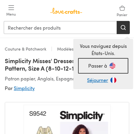
Passer au contenu principal
Menu
Panier
Vous naviguez depuis
Couture & Patchwork
Modèles
États-Unis.
Simplicity Misses' Dresses S9542 - Paper
Passer à
Pattern, Size A (8-10-12-14-16-18-20)
Patron papier, Anglais, Espagnol
Séjourner
Par
Simplicity