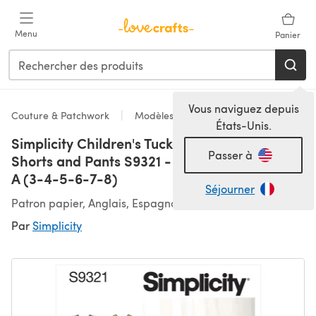
Passer au contenu principal
Menu
Panier
Vous naviguez depuis
Couture & Patchwork
Modèles
États-Unis.
Simplicity Children's Tucked Tops, Dresses,
Passer à
Shorts and Pants S9321 - Paper Pattern, Size
A (3-4-5-6-7-8)
Séjourner
Patron papier, Anglais, Espagnol
Par
Simplicity