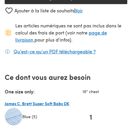
Ajouter à la liste de souhaits
Voir
Les articles numériques ne sont pas inclus dans le
calcul des frais de port (voir notre
page de
(s'ouvre dans un nouvel onglet)
livraison
pour plus d'infos).
Qu'est-ce qu'un PDF téléchargeable ?
(s'ouvre dans un
Ce dont vous aurez besoin
One size only:
16" chest
James C. Brett Super Soft Baby DK
1
Blue (5)
(s'ouvre dans un nouvel onglet)