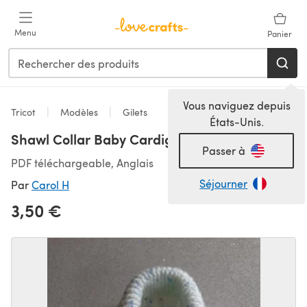
Passer au contenu principal
Menu
Panier
Vous naviguez depuis
Tricot
Modèles
Gilets
États-Unis.
Shawl Collar Baby Cardigan
Passer à
PDF téléchargeable, Anglais
Séjourner
Par
Carol H
3,50 €