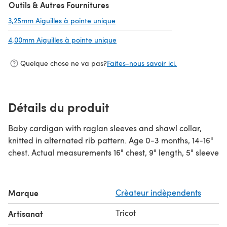
Outils & Autres Fournitures
3,25mm Aiguilles à pointe unique
(s'ouvre dans un nouvel onglet)
4,00mm Aiguilles à pointe unique
(s'ouvre dans un nouvel onglet)
Quelque chose ne va pas?
Faites-nous savoir ici.
Détails du produit
Baby cardigan with raglan sleeves and shawl collar,
knitted in alternated rib pattern. Age 0-3 months, 14-16"
chest. Actual measurements 16" chest, 9" length, 5" sleeve
Marque
Crèateur indèpendents
Tricot
Artisanat