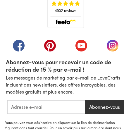
(s'ouvre dans un nouvel onglet)
(s'ouvre dans un nouvel onglet)
(s'ouvre dans un nouvel onglet)
(s'ouvre dans un nouvel
(s'ouvre
Abonnez-vous pour recevoir un code de
réduction de 15 % par e-mail !
Les messages de marketing par e-mail de LoveCrafts
incluent des newsletters, des offres incroyables, des
modèles gratuits et plus encore.
Abonnez-vous
Vous pouvez vous désinscrire en cliquant sur le lien de désinscription
figurant dans tout courriel. Pour en savoir plus sur la manière dont nous