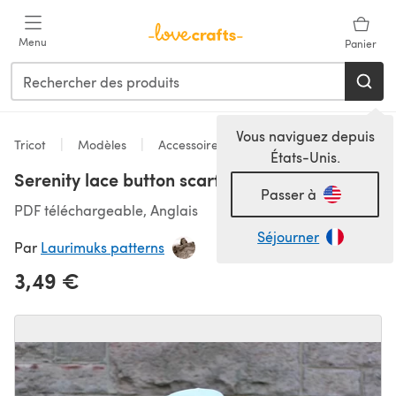
Passer au contenu principal
Menu
Panier
Vous naviguez depuis
Tricot
Modèles
Accessoires
États-Unis.
Serenity lace button scarf
Passer à
PDF téléchargeable, Anglais
Séjourner
Par
Laurimuks patterns
3,49 €