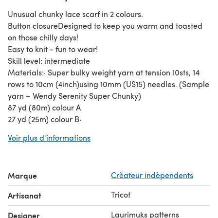
Unusual chunky lace scarf in 2 colours.
Button closureDesigned to keep you warm and toasted
on those chilly days!
Easy to knit - fun to wear!
Skill level: intermediate
Materials:· Super bulky weight yarn at tension 10sts, 14
rows to 10cm (4inch)using 10mm (US15) needles. (Sample
yarn – Wendy Serenity Super Chunky)
87 yd (80m) colour A
27 yd (25m) colour B·
10mm (US15) knitting needles or size needed to obtain
Voir plus d'informations
gauge·
Button (1’’ in size)·
Tapestry needle
Marque
Crèateur indèpendents
Gauge: 10sts, 14rows to 10cm (4inch) on 10mm (US15)
needles
Tricot
Artisanat
Quick knitting project for rainy weekend and also
excellent way to make presents for dear friends!
Laurimuks patterns
Designer