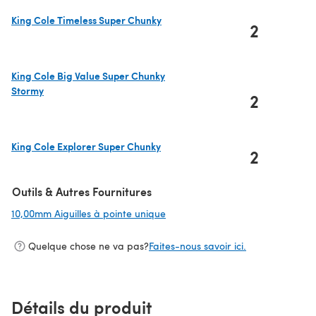
King Cole Timeless Super Chunky
2
(s'ouvre dans un nouvel onglet)
King Cole Big Value Super Chunky
Stormy
2
(s'ouvre dans un nouvel onglet)
King Cole Explorer Super Chunky
2
(s'ouvre dans un nouvel onglet)
Outils & Autres Fournitures
10,00mm Aiguilles à pointe unique
(s'ouvre dans un nouvel onglet)
Quelque chose ne va pas?
Faites-nous savoir ici.
Détails du produit