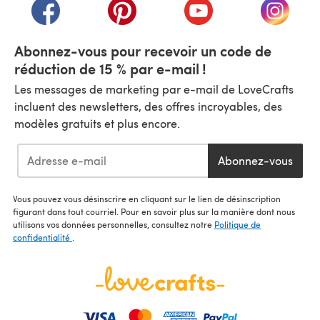
(s'ouvre dans un nouvel onglet)
(s'ouvre dans un nouvel onglet)
(s'ouvre dans un nouvel
(s'ouvre
Abonnez-vous pour recevoir un code de
réduction de 15 % par e-mail !
Les messages de marketing par e-mail de LoveCrafts
incluent des newsletters, des offres incroyables, des
modèles gratuits et plus encore.
Abonnez-vous
Vous pouvez vous désinscrire en cliquant sur le lien de désinscription
figurant dans tout courriel. Pour en savoir plus sur la manière dont nous
utilisons vos données personnelles, consultez notre
Politique de
confidentialité
.