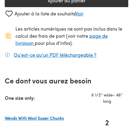
Ajouter au panier
Ajouter à la liste de souhaits
Voir
Les articles numériques ne sont pas inclus dans le
calcul des frais de port (voir notre
page de
(s'ouvre dans un nouvel onglet)
livraison
pour plus d'infos).
Qu'est-ce qu'un PDF téléchargeable ?
(s'ouvre dans un
Ce dont vous aurez besoin
6 1/2'' wide- 46''
One size only:
long
Wendy With Wool Super Chunky
2
(s'ouvre dans un nouvel onglet)