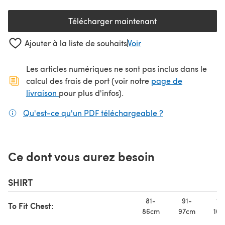
Télécharger maintenant
(s'ouvre dans un nouvel onglet
Ajouter à la liste de souhaits
Voir
Les articles numériques ne sont pas inclus dans le
calcul des frais de port (voir notre
page de
(s'ouvre dans un nouvel onglet)
livraison
pour plus d'infos).
Qu'est-ce qu'un PDF téléchargeable ?
(s'ouvre dans un
Ce dont vous aurez besoin
SHIRT
81-
91-
10
To Fit Chest:
86cm
97cm
107