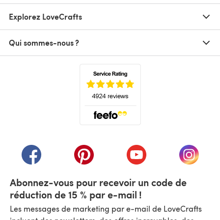
Explorez LoveCrafts
Qui sommes-nous ?
(s'ouvre dans un nouvel onglet)
(s'ouvre dans un nouvel onglet)
(s'ouvre dans un nouvel onglet)
(s'ouvre dans un nouvel
(s'ouvre
Abonnez-vous pour recevoir un code de
réduction de 15 % par e-mail !
Les messages de marketing par e-mail de LoveCrafts