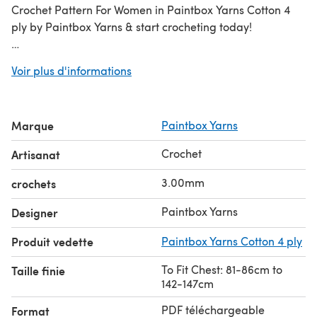
Crochet Pattern For Women in Paintbox Yarns Cotton 4
ply by Paintbox Yarns & start crocheting today!
Discover thousands of downloadables and
FREE crochet
Voir plus d'informations
patterns
at LoveCrafts.com.
Marque
Paintbox Yarns
Crochet
Artisanat
3.00mm
crochets
Paintbox Yarns
Designer
Produit vedette
Paintbox Yarns Cotton 4 ply
To Fit Chest: 81-86cm to
Taille finie
142-147cm
PDF téléchargeable
Format