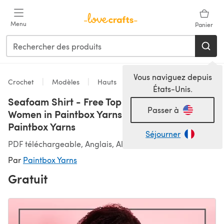
Passer au contenu principal
Menu
Panier
Vous naviguez depuis
Crochet
Modèles
Hauts
États-Unis.
Seafoam Shirt - Free Top Crochet Pattern For
Passer à
Women in Paintbox Yarns Cotton 4 ply by
Paintbox Yarns
Séjourner
PDF téléchargeable, Anglais, Allemand
Par
Paintbox Yarns
Gratuit