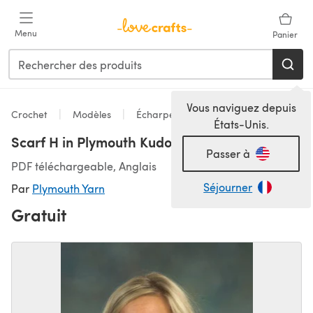
Passer au contenu principal
Menu
Panier
Vous naviguez depuis
Crochet
Modèles
Écharpes & Châles
États-Unis.
Scarf H in Plymouth Kudo - F400
Passer à
PDF téléchargeable, Anglais
Séjourner
Par
Plymouth Yarn
Gratuit