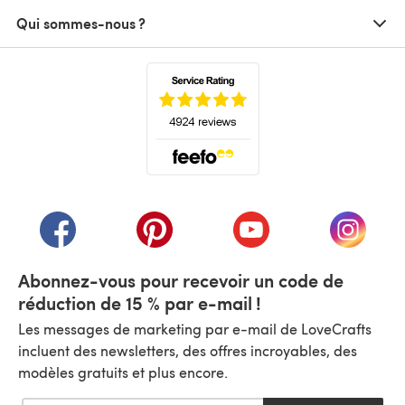
Qui sommes-nous ?
(s'ouvre dans un nouvel onglet)
(s'ouvre dans un nouvel onglet)
(s'ouvre dans un nouvel onglet)
(s'ouvre dans un nouvel
(s'ouvre
Abonnez-vous pour recevoir un code de
réduction de 15 % par e-mail !
Les messages de marketing par e-mail de LoveCrafts
incluent des newsletters, des offres incroyables, des
modèles gratuits et plus encore.