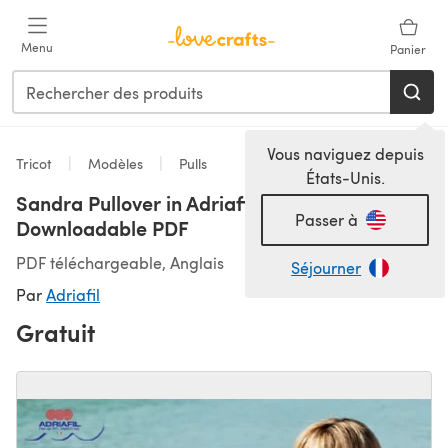
Passer au contenu principal
Menu
Panier
Vous naviguez depuis
Tricot
Modèles
Pulls
États-Unis.
Sandra Pullover in Adriafil Spice -
Passer à
Downloadable PDF
PDF téléchargeable, Anglais
Séjourner
Par
Adriafil
Gratuit