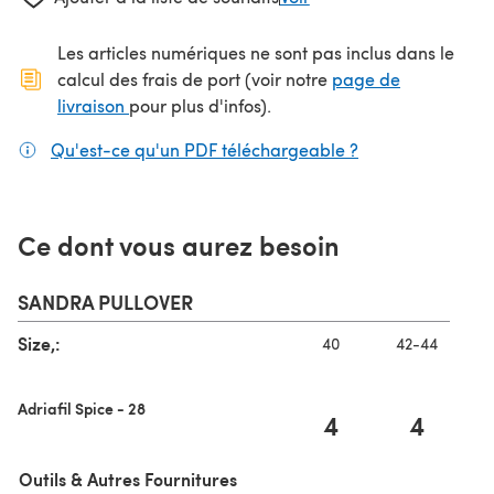
Les articles numériques ne sont pas inclus dans le
calcul des frais de port (voir notre
page de
(s'ouvre dans un nouvel onglet)
livraison
pour plus d'infos).
Qu'est-ce qu'un PDF téléchargeable ?
(s'ouvre dans un
Ce dont vous aurez besoin
SANDRA PULLOVER
Size,:
40
42-44
Adriafil Spice - 28
4
4
Outils & Autres Fournitures