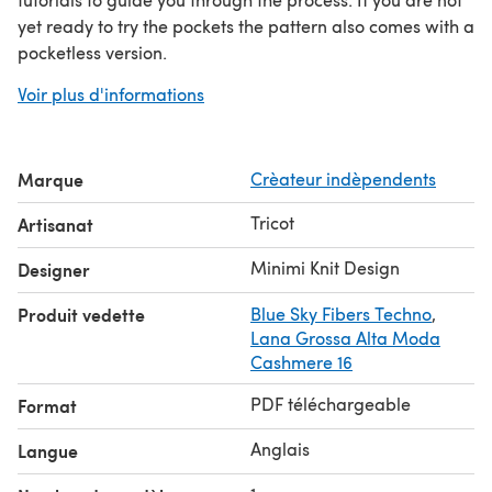
yet ready to try the pockets the pattern also comes with a
pocketless version.
This tunic is designed with inclusive sizing, with a
Voir plus d'informations
finished bust size ranging from 84 cm / 33 inches to 156
cm / 61.5 inches, designed to be worn with about 5-10
cm / 2-4 inches positive ease. Measurements are given
Marque
Crèateur indèpendents
in both centimeters and inches.
The sample was knit in Gepard Puf. Substitute yarns are
Tricot
Artisanat
shown below.
Minimi Knit Design
Designer
Produit vedette
Blue Sky Fibers Techno
,
Lana Grossa Alta Moda
Cashmere 16
PDF téléchargeable
Format
Anglais
Langue