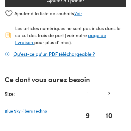
Ajouter au panier
Ajouter à la liste de souhaits
Voir
Les articles numériques ne sont pas inclus dans le
calcul des frais de port (voir notre
page de
(s'ouvre dans un nouvel onglet)
livraison
pour plus d'infos).
Qu'est-ce qu'un PDF téléchargeable ?
(s'ouvre dans un
Ce dont vous aurez besoin
Size:
1
2
3
Blue Sky Fibers Techno
9
10
1
(s'ouvre dans un nouvel onglet)