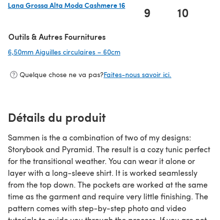
Lana Grossa Alta Moda Cashmere 16
9
10
1
(s'ouvre dans un nouvel onglet)
Outils & Autres Fournitures
6,50mm Aiguilles circulaires – 60cm
(s'ouvre dans un nouvel onglet)
Quelque chose ne va pas?
Faites-nous savoir ici.
Détails du produit
Sammen is the a combination of two of my designs:
Storybook and Pyramid. The result is a cozy tunic perfect
for the transitional weather. You can wear it alone or
layer with a long-sleeve shirt. It is worked seamlessly
from the top down. The pockets are worked at the same
time as the garment and require very little finishing. The
pattern comes with step-by-step photo and video
tutorials to guide you through the process. If you are not