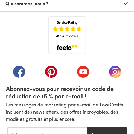
Qui sommes-nous ?
(s'ouvre dans un nouvel onglet)
(s'ouvre dans un nouvel onglet)
(s'ouvre dans un nouvel onglet)
(s'ouvre dans un nouvel
(s'ouvre
Abonnez-vous pour recevoir un code de
réduction de 15 % par e-mail !
Les messages de marketing par e-mail de LoveCrafts
incluent des newsletters, des offres incroyables, des
modèles gratuits et plus encore.