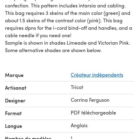
confection. This pattern includes intarsia and cabling.
This bag requires 3 skeins of the main color (green) and
about 1.5 skeins of the contrast color (pink). This bag
requires dpns for the i-cord bind-off and handles, and a
cable needle if you need one!
Sample is shown in shades Limeade and Victorian Pink.
Some alternative shades are shown below.
Marque
Crèateur indèpendents
Tricot
Artisanat
Corrina Ferguson
Designer
PDF téléchargeable
Format
Anglais
Langue
1
Nombre de modèles