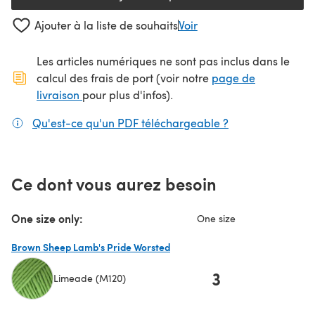
Ajouter à la liste de souhaits
Voir
Les articles numériques ne sont pas inclus dans le
calcul des frais de port (voir notre
page de
(s'ouvre dans un nouvel onglet)
livraison
pour plus d'infos).
Qu'est-ce qu'un PDF téléchargeable ?
(s'ouvre dans un
Ce dont vous aurez besoin
One size only:
One size
Brown Sheep Lamb's Pride Worsted
3
Limeade (M120)
(s'ouvre dans un nouvel onglet)