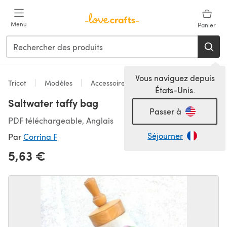
Passer au contenu principal
Menu
Panier
Vous naviguez depuis
Tricot
Modèles
Accessoires
États-Unis.
Saltwater taffy bag
Passer à
PDF téléchargeable, Anglais
Séjourner
Par
Corrina F
5,63 €