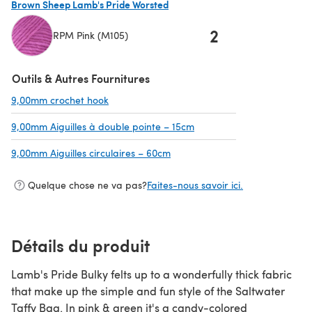
Brown Sheep Lamb's Pride Worsted
2
RPM Pink (M105)
(s'ouvre dans un nouvel onglet)
Outils & Autres Fournitures
9,00mm crochet hook
(s'ouvre dans un nouvel onglet)
9,00mm Aiguilles à double pointe – 15cm
(s'ouvre dans un nouvel o
9,00mm Aiguilles circulaires – 60cm
(s'ouvre dans un nouvel onglet)
Quelque chose ne va pas?
Faites-nous savoir ici.
Détails du produit
Lamb's Pride Bulky felts up to a wonderfully thick fabric
that make up the simple and fun style of the Saltwater
Taffy Bag. In pink & green it's a candy-colored