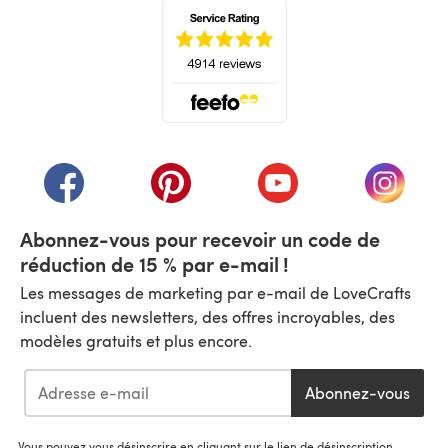
(s'ouvre dans un nouvel onglet)
(s'ouvre dans un nouvel onglet)
(s'ouvre dans un nouvel onglet)
(s'ouvre dans un nouvel
(s'ouvre
Abonnez-vous pour recevoir un code de
réduction de 15 % par e-mail !
Les messages de marketing par e-mail de LoveCrafts
incluent des newsletters, des offres incroyables, des
modèles gratuits et plus encore.
Abonnez-vous
Vous pouvez vous désinscrire en cliquant sur le lien de désinscription