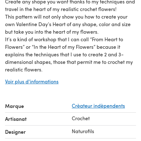
Create any shape you want thanks to my techniques and
travel in the heart of my realistic crochet flowers!
This pattern will not only show you how to create your
own Valentine Day’s Heart of any shape, color and size
but take you into the heart of my flowers.
It’s a kind of workshop that I can call “From Heart to
Flowers” or “In the Heart of my Flowers” because it
explains the techniques that I use to create 2 and 3-
dimensional shapes, those that permit me to crochet my
realistic flowers.
You’ll learn how to crochet a heart of any shape you
Voir plus d'informations
want (and it can keep it perfectly), how to embellish it
and even more, as I’ve already said: you’ll be able to
create almost any shape you want!
Marque
Crèateur indèpendents
Any yarn or threads can be used.
Crochet
Artisanat
Naturofils
Designer