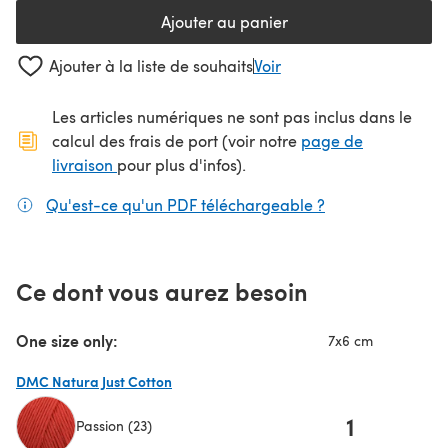
Ajouter au panier
Ajouter à la liste de souhaits
Voir
Les articles numériques ne sont pas inclus dans le
calcul des frais de port (voir notre
page de
(s'ouvre dans un nouvel onglet)
livraison
pour plus d'infos).
Qu'est-ce qu'un PDF téléchargeable ?
(s'ouvre dans un
Ce dont vous aurez besoin
One size only:
7x6 cm
DMC Natura Just Cotton
1
Passion (23)